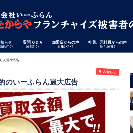
お知らせ
質問 Ｑ＆Ａ
加盟店からの声
社員、元社員からの声
ORMATION
QUESTION
MERCHANT
EMPLOYEES
らん過大広告
お知らせ
的のいーふらん過大広告