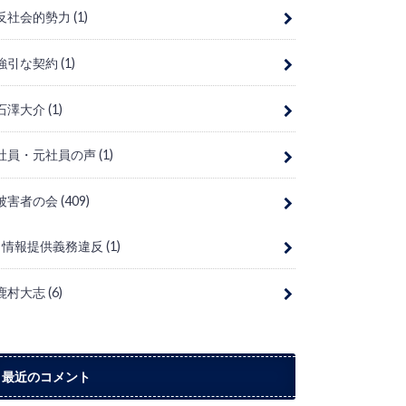
反社会的勢力
(1)
強引な契約
(1)
石澤大介
(1)
社員・元社員の声
(1)
被害者の会
(409)
情報提供義務違反
(1)
鹿村大志
(6)
最近のコメント