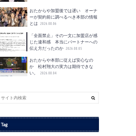
おたからや加盟後では遅い オーナ
ーが契約前に調べるべき本部の情報
とは
2026.08.06
「全面禁止」その一文に加盟店が感
じた違和感 本当にパートナーへの
伝え方だったのか
2026.08.05
おたからや本部に従えば安心なの
か 松村翔大の実力は期待できな
い。
2026.08.04
Tag