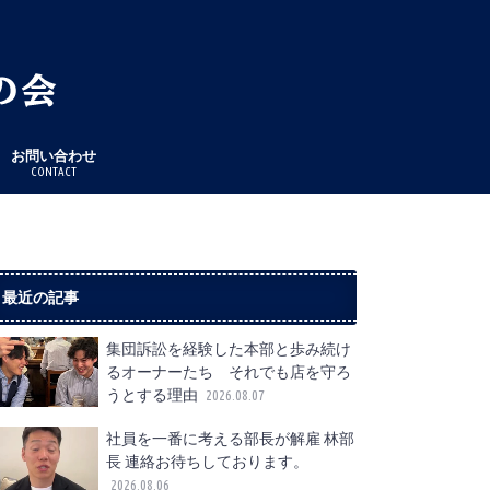
お問い合わせ
CONTACT
最近の記事
集団訴訟を経験した本部と歩み続け
るオーナーたち それでも店を守ろ
うとする理由
2026.08.07
社員を一番に考える部長が解雇 林部
長 連絡お待ちしております。
2026.08.06