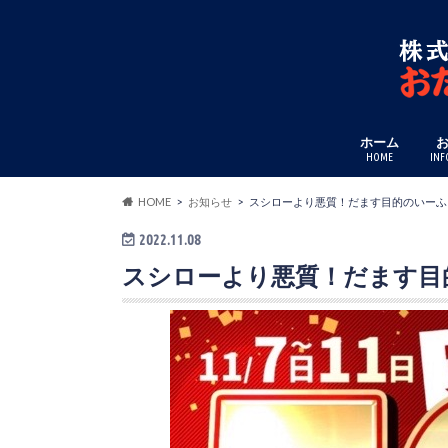
ホーム
HOME
INF
HOME
お知らせ
スシローより悪質！だます目的のいーふ
2022.11.08
スシローより悪質！だます目