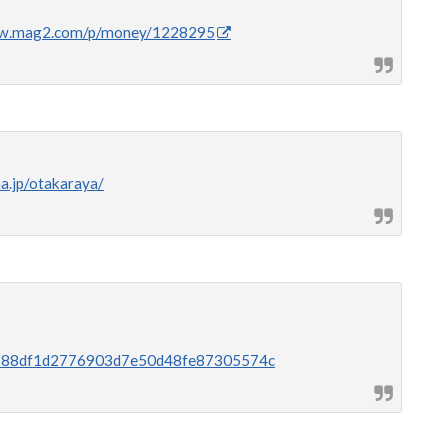
ww.mag2.com/p/money/1228295
a.jp/otakaraya/
cae0188df1d2776903d7e50d48fe87305574c