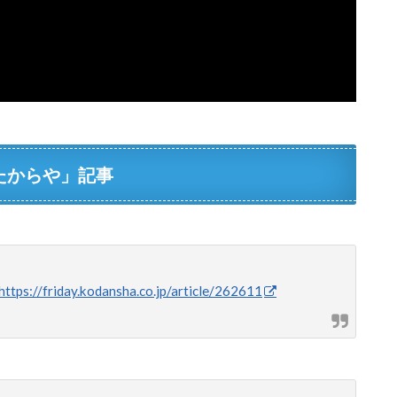
たからや」記事
https://friday.kodansha.co.jp/article/262611