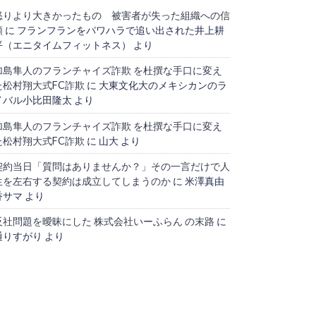
怒りより大きかったもの 被害者が失った組織への信
頼
に
フランフランをパワハラで追い出された井上耕
平（エニタイムフィットネス）
より
加島隼人のフランチャイズ詐欺 を杜撰な手口に変え
た松村翔大式FC詐欺
に
大東文化大のメキシカンのラ
イバル小比田隆太
より
加島隼人のフランチャイズ詐欺 を杜撰な手口に変え
た松村翔大式FC詐欺
に
山大
より
契約当日「質問はありませんか？」その一言だけで人
生を左右する契約は成立してしまうのか
に
米澤真由
香サマ
より
反社問題を曖昧にした 株式会社いーふらん の末路
に
通りすがり
より