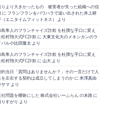
怒りより大きかったもの 被害者が失った組織への信
頼
に
フランフランをパワハラで追い出された井上耕
平（エニタイムフィットネス）
より
加島隼人のフランチャイズ詐欺 を杜撰な手口に変え
た松村翔大式FC詐欺
に
大東文化大のメキシカンのラ
イバル小比田隆太
より
加島隼人のフランチャイズ詐欺 を杜撰な手口に変え
た松村翔大式FC詐欺
に
山大
より
契約当日「質問はありませんか？」その一言だけで人
生を左右する契約は成立してしまうのか
に
米澤真由
香サマ
より
反社問題を曖昧にした 株式会社いーふらん の末路
に
通りすがり
より