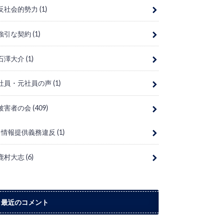
反社会的勢力
(1)
強引な契約
(1)
石澤大介
(1)
社員・元社員の声
(1)
被害者の会
(409)
情報提供義務違反
(1)
鹿村大志
(6)
最近のコメント