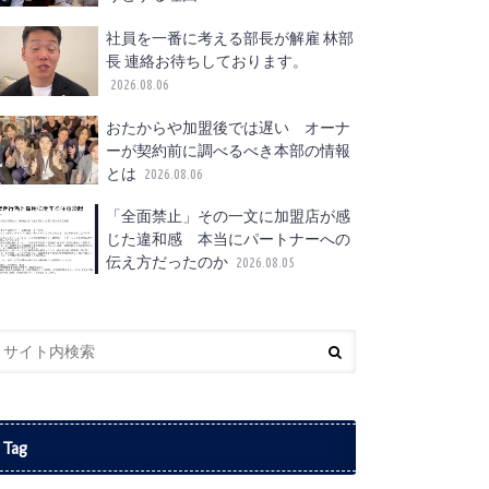
社員を一番に考える部長が解雇 林部
長 連絡お待ちしております。
2026.08.06
おたからや加盟後では遅い オーナ
ーが契約前に調べるべき本部の情報
とは
2026.08.06
「全面禁止」その一文に加盟店が感
じた違和感 本当にパートナーへの
伝え方だったのか
2026.08.05
Tag