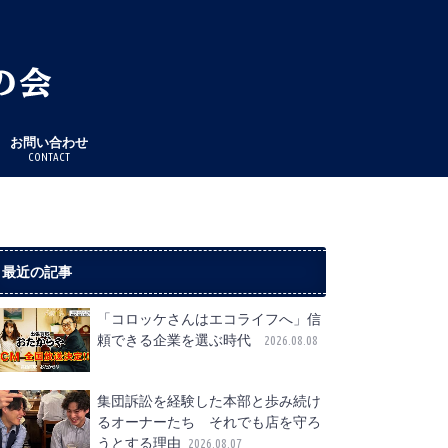
お問い合わせ
CONTACT
最近の記事
「コロッケさんはエコライフへ」信
頼できる企業を選ぶ時代
2026.08.08
集団訴訟を経験した本部と歩み続け
るオーナーたち それでも店を守ろ
うとする理由
2026.08.07