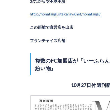
おたからや本厚木店
http://honatsugi.otakaraya.net/honatsugi/
この距離で直営店を出店
フランチャイズ店舗
複数のFC加盟店が「いーふら
紛い物』
10月27日付 週