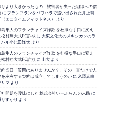
怒りより大きかったもの 被害者が失った組織への信
頼
に
フランフランをパワハラで追い出された井上耕
平（エニタイムフィットネス）
より
加島隼人のフランチャイズ詐欺 を杜撰な手口に変え
た松村翔大式FC詐欺
に
大東文化大のメキシカンのラ
イバル小比田隆太
より
加島隼人のフランチャイズ詐欺 を杜撰な手口に変え
た松村翔大式FC詐欺
に
山大
より
契約当日「質問はありませんか？」その一言だけで人
生を左右する契約は成立してしまうのか
に
米澤真由
香サマ
より
反社問題を曖昧にした 株式会社いーふらん の末路
に
通りすがり
より