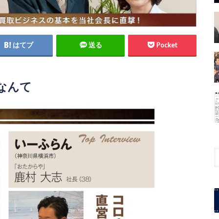
はてブ
送る
Pocket
なんて