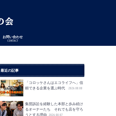
お問い合わせ
CONTACT
最近の記事
「コロッケさんはエコライフへ」信
頼できる企業を選ぶ時代
2026.08.08
集団訴訟を経験した本部と歩み続け
るオーナーたち それでも店を守ろ
うとする理由
2026.08.07