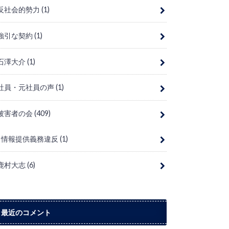
反社会的勢力
(1)
強引な契約
(1)
石澤大介
(1)
社員・元社員の声
(1)
被害者の会
(409)
情報提供義務違反
(1)
鹿村大志
(6)
最近のコメント