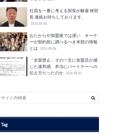
社員を一番に考える部長が解雇 林部
長 連絡お待ちしております。
2026.08.06
おたからや加盟後では遅い オーナ
ーが契約前に調べるべき本部の情報
とは
2026.08.06
「全面禁止」その一文に加盟店が感
じた違和感 本当にパートナーへの
伝え方だったのか
2026.08.05
Tag