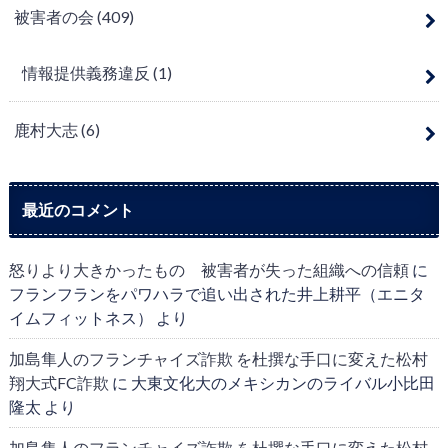
被害者の会
(409)
情報提供義務違反
(1)
鹿村大志
(6)
最近のコメント
怒りより大きかったもの 被害者が失った組織への信頼
に
フランフランをパワハラで追い出された井上耕平（エニタ
イムフィットネス）
より
加島隼人のフランチャイズ詐欺 を杜撰な手口に変えた松村
翔大式FC詐欺
に
大東文化大のメキシカンのライバル小比田
隆太
より
加島隼人のフランチャイズ詐欺 を杜撰な手口に変えた松村