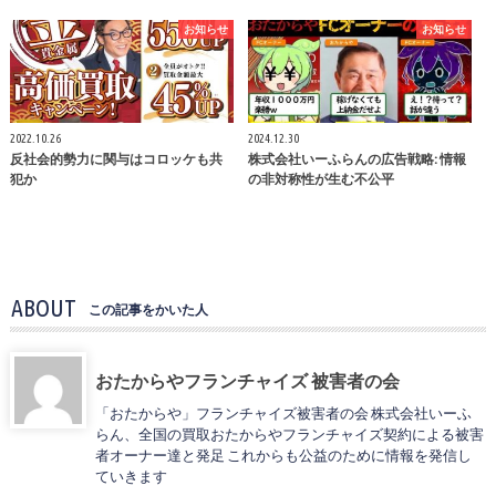
お知らせ
お知らせ
2022.10.26
2024.12.30
反社会的勢力に関与はコロッケも共
株式会社いーふらんの広告戦略: 情報
犯か
の非対称性が生む不公平
ABOUT
この記事をかいた人
おたからやフランチャイズ 被害者の会
「おたからや」フランチャイズ被害者の会 株式会社いーふ
らん、全国の買取おたからやフランチャイズ契約による被害
者オーナー達と発足 これからも公益のために情報を発信し
ていきます