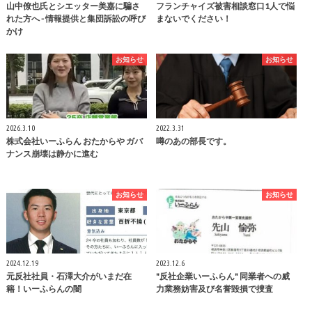
山中僚也氏とシエッター美嘉に騙さ
フランチャイズ被害相談窓口1人で悩
れた方へ - 情報提供と集団訴訟の呼び
まないでください！
かけ
お知らせ
お知らせ
2026.3.10
2022.3.31
株式会社いーふらん おたからや ガバ
噂のあの部長です。
ナンス崩壊は静かに進む
お知らせ
お知らせ
2024.12.19
2023.12.6
元反社社員・石澤大介がいまだ在
"反社企業いーふらん" 同業者への威
籍！いーふらんの闇
力業務妨害及び名誉毀損で捜査