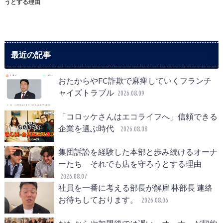
うとする理由
最近の記事
おたからやFC詐欺で麻痺していくフランチ
ャイズトラブル
2026.08.09
「コロッケさんはエコライフへ」信頼できる
企業を選ぶ時代
2026.08.08
集団訴訟を経験した本部と歩み続けるオーナ
ーたち それでも店を守ろうとする理由
2026.08.07
社員を一番に考える部長が解雇 林部長 連絡
お待ちしております。
2026.08.06