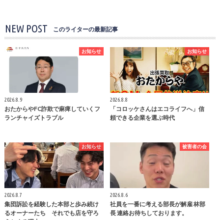
NEW POST
このライターの最新記事
お知らせ
お知らせ
2026.8.9
2026.8.8
おたからやFC詐欺で麻痺していくフ
「コロッケさんはエコライフへ」信
ランチャイズトラブル
頼できる企業を選ぶ時代
お知らせ
被害者の会
2026.8.7
2026.8.6
集団訴訟を経験した本部と歩み続け
社員を一番に考える部長が解雇 林部
るオーナーたち それでも店を守ろ
長 連絡お待ちしております。