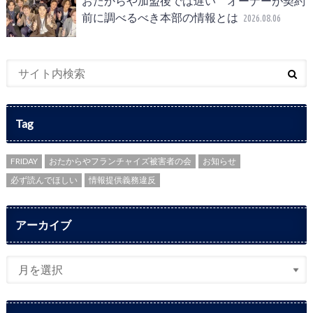
おたからや加盟後では遅い オーナーが契約
前に調べるべき本部の情報とは
2026.08.06
Tag
FRIDAY
おたからやフランチャイズ被害者の会
お知らせ
必ず読んでほしい
情報提供義務違反
アーカイブ