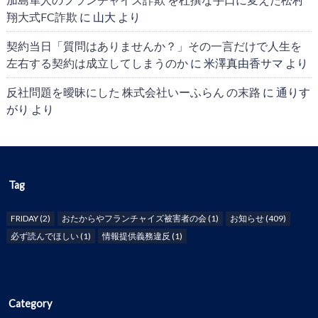
翔大式FC詐欺
に
山大
より
契約当日「質問はありませんか？」その一言だけで人生を
左右する契約は成立してしまうのか
に
米澤真由香サマ
より
反社問題を曖昧にした 株式会社いーふらん の末路
に
通りす
がり
より
Tag
FRIDAY
(2)
おたからやフランチャイズ被害者の会
(1)
お知らせ
(409)
必ず読んでほしい
(1)
情報提供義務違反
(1)
Category