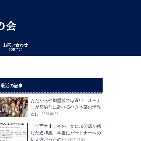
お問い合わせ
CONTACT
最近の記事
おたからや加盟後では遅い オーナ
ーが契約前に調べるべき本部の情報
とは
2026.08.06
「全面禁止」その一文に加盟店が感
じた違和感 本当にパートナーへの
伝え方だったのか
2026.08.05