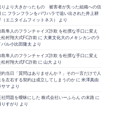
怒りより大きかったもの 被害者が失った組織への信
頼
に
フランフランをパワハラで追い出された井上耕
平（エニタイムフィットネス）
より
加島隼人のフランチャイズ詐欺 を杜撰な手口に変え
た松村翔大式FC詐欺
に
大東文化大のメキシカンのラ
イバル小比田隆太
より
加島隼人のフランチャイズ詐欺 を杜撰な手口に変え
た松村翔大式FC詐欺
に
山大
より
契約当日「質問はありませんか？」その一言だけで人
生を左右する契約は成立してしまうのか
に
米澤真由
香サマ
より
反社問題を曖昧にした 株式会社いーふらん の末路
に
通りすがり
より