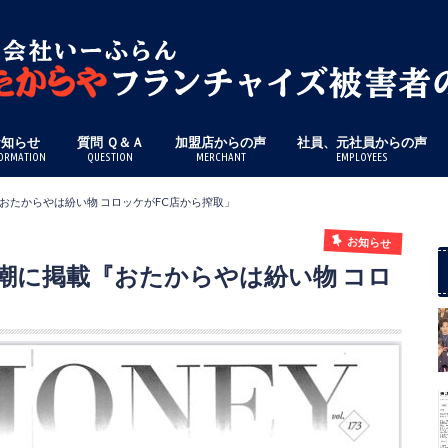
お知らせ
質問 Ｑ＆Ａ
加盟店からの声
社員、元社員からの声
ORMATION
QUESTION
MERCHANT
EMPLOYEES
載『おたからやは紛い物 コロッケがFC店から搾取」
お知らせ
刊新潮に掲載『おたからやは紛い物 コロ