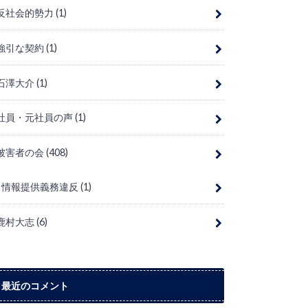
反社会的勢力
(1)
強引な契約
(1)
石澤大介
(1)
社員・元社員の声
(1)
被害者の会
(408)
情報提供義務違反
(1)
鹿村大志
(6)
最近のコメント