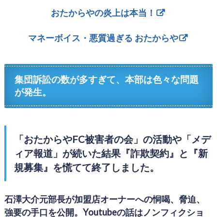
おたからやの炎上は本当！
マネーボイス・悪質過ぎる おたからや
集団訴訟の数が多すぎて、本部は色々な問題
が発生。
「おたからやFC被害者の会」の活動や「メデ
ィア報道」が続いた結果『詐欺契約』と『新
規募集』を慌てて終了しました。
石澤大介元部長が加盟店オーナーへの恫喝、脅迫、
強要の手口を公開。Youtubeの話はノンフィクショ