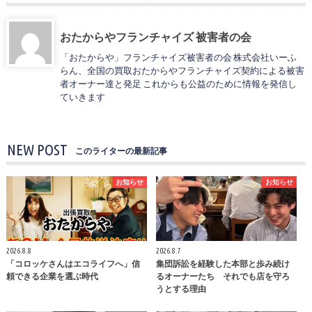
おたからやフランチャイズ 被害者の会
「おたからや」フランチャイズ被害者の会 株式会社いーふ
らん、全国の買取おたからやフランチャイズ契約による被害
者オーナー達と発足 これからも公益のために情報を発信し
ていきます
NEW POST
このライターの最新記事
お知らせ
お知らせ
2026.8.8
2026.8.7
「コロッケさんはエコライフへ」信
集団訴訟を経験した本部と歩み続け
頼できる企業を選ぶ時代
るオーナーたち それでも店を守ろ
うとする理由