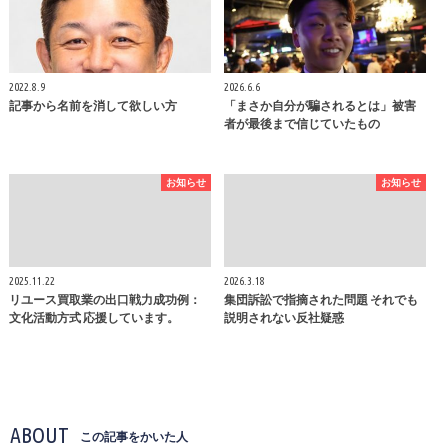
2022.8.9
2026.6.6
記事から名前を消して欲しい方
「まさか自分が騙されるとは」被害
者が最後まで信じていたもの
お知らせ
お知らせ
2025.11.22
2026.3.18
リユース買取業の出口戦力成功例：
集団訴訟で指摘された問題 それでも
文化活動方式 応援しています。
説明されない反社疑惑
ABOUT
この記事をかいた人