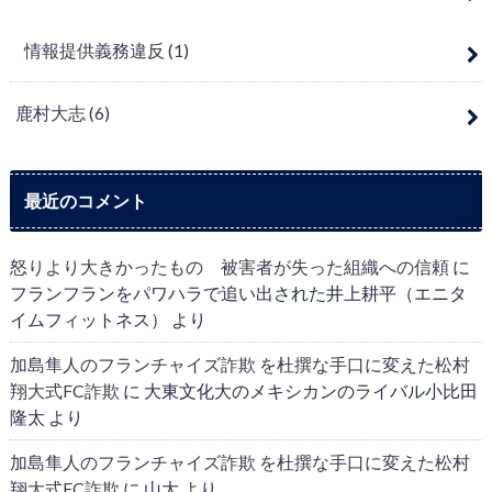
情報提供義務違反
(1)
鹿村大志
(6)
最近のコメント
怒りより大きかったもの 被害者が失った組織への信頼
に
フランフランをパワハラで追い出された井上耕平（エニタ
イムフィットネス）
より
加島隼人のフランチャイズ詐欺 を杜撰な手口に変えた松村
翔大式FC詐欺
に
大東文化大のメキシカンのライバル小比田
隆太
より
加島隼人のフランチャイズ詐欺 を杜撰な手口に変えた松村
翔大式FC詐欺
に
山大
より