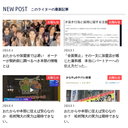
NEW POST
このライターの最新記事
お知らせ
お知らせ
2026.8.6
2026.8.5
おたからや加盟後では遅い オーナ
「全面禁止」その一文に加盟店が感
ーが契約前に調べるべき本部の情報
じた違和感 本当にパートナーへの
とは
伝え方だった…
お知らせ
お知らせ
2026.8.4
2026.8.3
おたからや本部に従えば安心なの
おたからや本部に従えば安心なの
か 松村翔大の実力は期待できな
か？ 松村翔大の実力は期待できな
い。
い。