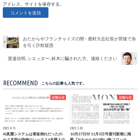
アドレス、サイトを保存する。
おたからやフランチャイズの闇 - 鹿村大志社長が背後で糸
を引く詐欺疑惑
渡邉信明､シエッター､鈴木に騙された方、連絡ください
RECOMMEND
こちらの記事も人気です。
お知らせ
お知らせ
2025.4.15
2023.3.28
AI真贋システムは看板倒れだったの
10月27日付 11月3日号週刊新潮に掲
か？本部が偽物ロレックス6本購入の
載『おたからやは紛い物 コロッケ…