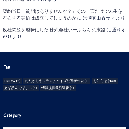
契約当日「質問はありませんか？」その一言だけで人生を
左右する契約は成立してしまうのか
に
米澤真由香サマ
より
反社問題を曖昧にした 株式会社いーふらん の末路
に
通りす
がり
より
Tag
FRIDAY
(2)
おたからやフランチャイズ被害者の会
(1)
お知らせ
(408)
必ず読んでほしい
(1)
情報提供義務違反
(1)
Category