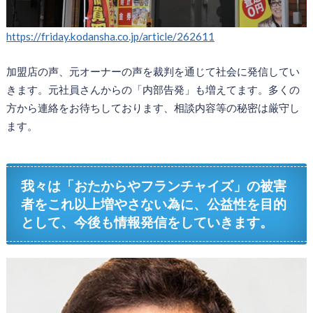
https://friday.kodansha.co.jp/article/262611
加盟店の声、元オーナーの声を裁判を通じて社会に発信してい
きます。元社員さんからの「内部告発」も増えてます。多くの
方から連絡をお待ちしております、相談内容等の秘密は厳守し
ます。
我々は「おたからやフランチャイズ」の被害
者をこれ以上増やさない為に、公益性を目的
として、今後も情報発信をしていきます。