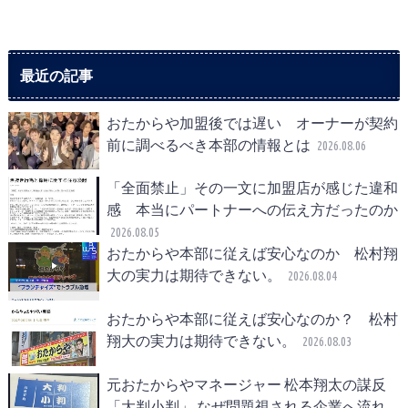
最近の記事
おたからや加盟後では遅い オーナーが契約
前に調べるべき本部の情報とは
2026.08.06
「全面禁止」その一文に加盟店が感じた違和
感 本当にパートナーへの伝え方だったのか
2026.08.05
おたからや本部に従えば安心なのか 松村翔
大の実力は期待できない。
2026.08.04
おたからや本部に従えば安心なのか？ 松村
翔大の実力は期待できない。
2026.08.03
元おたからやマネージャー 松本翔太の謀反
「大判小判」 なぜ問題視される企業へ流れ