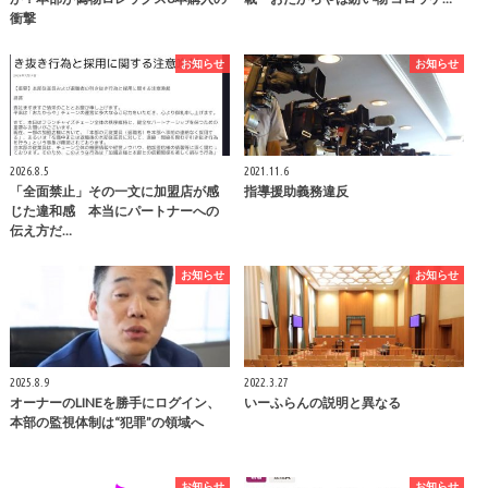
衝撃
お知らせ
お知らせ
2026.8.5
2021.11.6
「全面禁止」その一文に加盟店が感
指導援助義務違反
じた違和感 本当にパートナーへの
伝え方だ…
お知らせ
お知らせ
2025.8.9
2022.3.27
オーナーのLINEを勝手にログイン、
いーふらんの説明と異なる
本部の監視体制は“犯罪”の領域へ
お知らせ
お知らせ