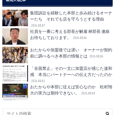
集団訴訟を経験した本部と歩み続けるオーナ
ーたち それでも店を守ろうとする理由
2026.08.07
社員を一番に考える部長が解雇 林部長 連絡
お待ちしております。
2026.08.06
おたからや加盟後では遅い オーナーが契約
前に調べるべき本部の情報とは
2026.08.06
「全面禁止」その一文に加盟店が感じた違和
感 本当にパートナーへの伝え方だったのか
2026.08.05
おたからや本部に従えば安心なのか 松村翔
大の実力は期待できない。
2026.08.04