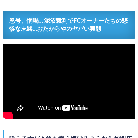
怒号、恫喝… 泥沼裁判でFCオーナーたちの悲
惨な末路…おたからやのヤバい実態