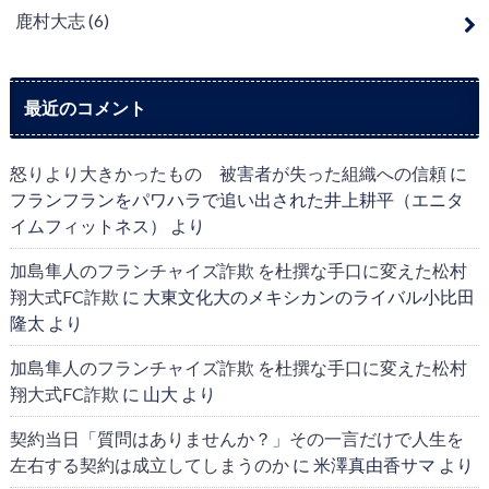
鹿村大志
(6)
最近のコメント
怒りより大きかったもの 被害者が失った組織への信頼
に
フランフランをパワハラで追い出された井上耕平（エニタ
イムフィットネス）
より
加島隼人のフランチャイズ詐欺 を杜撰な手口に変えた松村
翔大式FC詐欺
に
大東文化大のメキシカンのライバル小比田
隆太
より
加島隼人のフランチャイズ詐欺 を杜撰な手口に変えた松村
翔大式FC詐欺
に
山大
より
契約当日「質問はありませんか？」その一言だけで人生を
左右する契約は成立してしまうのか
に
米澤真由香サマ
より