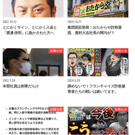
2022.10.12
2024.10.21
とにかくサイン、とにかく入金と
集団訴訟勃発！おたからや詐欺疑
「渡邉 信明」に急かされた方へ
惑、鹿村大志社長の関与が？
お知らせ
お知らせ
2022.3.24
2024.6.29
本部社員は刺青だらけ
諦めないで！フランチャイズ詐欺被
害者たちの戦いは続いてます。
お知らせ
お知らせ