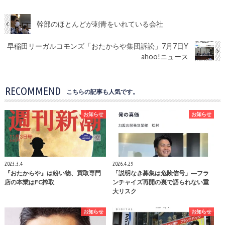
幹部のほとんどが刺青をいれている会社
早稲田リーガルコモンズ「おたからや集団訴訟」7月7日Y
ahoo!ニュース
RECOMMEND
こちらの記事も人気です。
お知らせ
お知らせ
2023.3.4
2026.4.29
『おたからや』は紛い物、買取専門
「説明なき募集は危険信号」―フラ
店の本業はFC搾取
ンチャイズ再開の裏で語られない重
大リスク
お知らせ
お知らせ