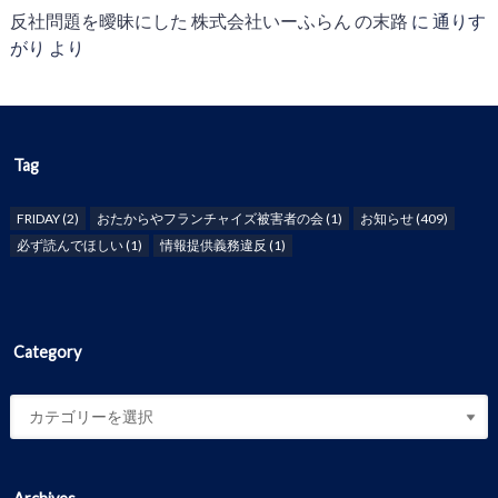
反社問題を曖昧にした 株式会社いーふらん の末路
に
通りす
がり
より
Tag
FRIDAY
(2)
おたからやフランチャイズ被害者の会
(1)
お知らせ
(409)
必ず読んでほしい
(1)
情報提供義務違反
(1)
Category