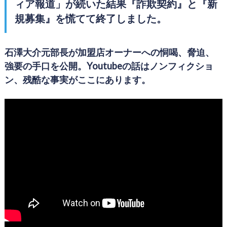
ィア報道」が続いた結果『詐欺契約』と『新
規募集』を慌てて終了しました。
石澤大介元部長が加盟店オーナーへの恫喝、脅迫、
強要の手口を公開。Youtubeの話はノンフィクショ
ン、残酷な事実がここにあります。