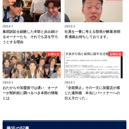
2026.8.7
2026.8.6
集団訴訟を経験した本部と歩み続け
社員を一番に考える部長が解雇 林部
るオーナーたち それでも店を守ろ
長 連絡お待ちしております。
うとする理由
お知らせ
お知らせ
2026.8.6
2026.8.5
おたからや加盟後では遅い オーナ
「全面禁止」その一文に加盟店が感
ーが契約前に調べるべき本部の情報
じた違和感 本当にパートナーへの
とは
伝え方だった…
最近の記事