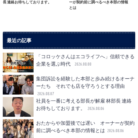
長 連絡お待ちしております。
ーが契約前に調べるべき本部の情報
とは
最近の記事
「コロッケさんはエコライフへ」信頼できる
企業を選ぶ時代
2026.08.08
集団訴訟を経験した本部と歩み続けるオーナ
ーたち それでも店を守ろうとする理由
2026.08.07
社員を一番に考える部長が解雇 林部長 連絡
お待ちしております。
2026.08.06
おたからや加盟後では遅い オーナーが契約
前に調べるべき本部の情報とは
2026.08.06