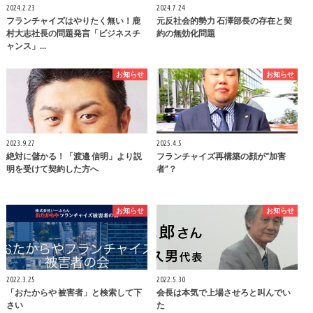
2024.2.23
2024.7.24
フランチャイズはやりたく無い！鹿
元反社会的勢力 石澤部長の存在と契
村大志社長の問題発言「ビジネスチ
約の無効化問題
ャンス」…
お知らせ
お知らせ
2023.9.27
2025.4.5
絶対に儲かる！「渡邉 信明」より説
フランチャイズ再構築の顔が“加害
明を受けて契約した方へ
者”？
お知らせ
お知らせ
2022.3.25
2022.5.30
「おたからや 被害者」と検索して下
会長は本気で上場させろと叫んでい
さい
た