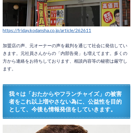
https://friday.kodansha.co.jp/article/262611
加盟店の声、元オーナーの声を裁判を通じて社会に発信してい
きます。元社員さんからの「内部告発」も増えてます。多くの
方から連絡をお待ちしております、相談内容等の秘密は厳守し
ます。
我々は「おたからやフランチャイズ」の被害
者をこれ以上増やさない為に、公益性を目的
として、今後も情報発信をしていきます。