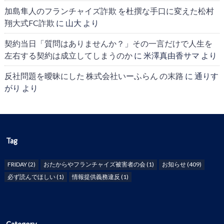
加島隼人のフランチャイズ詐欺 を杜撰な手口に変えた松村
翔大式FC詐欺
に
山大
より
契約当日「質問はありませんか？」その一言だけで人生を
左右する契約は成立してしまうのか
に
米澤真由香サマ
より
反社問題を曖昧にした 株式会社いーふらん の末路
に
通りす
がり
より
Tag
FRIDAY
(2)
おたからやフランチャイズ被害者の会
(1)
お知らせ
(409)
必ず読んでほしい
(1)
情報提供義務違反
(1)