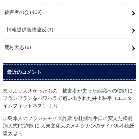
被害者の会
(409)
情報提供義務違反
(1)
鹿村大志
(6)
最近のコメント
怒りより大きかったもの 被害者が失った組織への信頼
に
フランフランをパワハラで追い出された井上耕平（エニタ
イムフィットネス）
より
加島隼人のフランチャイズ詐欺 を杜撰な手口に変えた松村
翔大式FC詐欺
に
大東文化大のメキシカンのライバル小比田
隆太
より