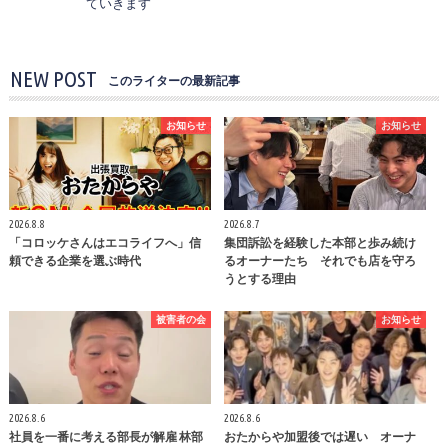
ていきます
NEW POST
このライターの最新記事
お知らせ
お知らせ
2026.8.8
2026.8.7
「コロッケさんはエコライフへ」信
集団訴訟を経験した本部と歩み続け
頼できる企業を選ぶ時代
るオーナーたち それでも店を守ろ
うとする理由
被害者の会
お知らせ
2026.8.6
2026.8.6
社員を一番に考える部長が解雇 林部
おたからや加盟後では遅い オーナ