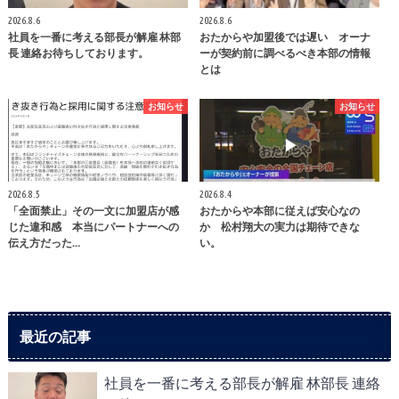
2026.8.6
2026.8.6
社員を一番に考える部長が解雇 林部
おたからや加盟後では遅い オーナ
長 連絡お待ちしております。
ーが契約前に調べるべき本部の情報
とは
お知らせ
お知らせ
2026.8.5
2026.8.4
「全面禁止」その一文に加盟店が感
おたからや本部に従えば安心なの
じた違和感 本当にパートナーへの
か 松村翔大の実力は期待できな
伝え方だった…
い。
最近の記事
社員を一番に考える部長が解雇 林部長 連絡