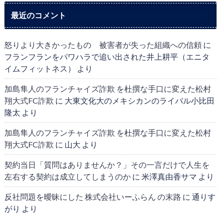
最近のコメント
怒りより大きかったもの 被害者が失った組織への信頼
に
フランフランをパワハラで追い出された井上耕平（エニタ
イムフィットネス）
より
加島隼人のフランチャイズ詐欺 を杜撰な手口に変えた松村
翔大式FC詐欺
に
大東文化大のメキシカンのライバル小比田
隆太
より
加島隼人のフランチャイズ詐欺 を杜撰な手口に変えた松村
翔大式FC詐欺
に
山大
より
契約当日「質問はありませんか？」その一言だけで人生を
左右する契約は成立してしまうのか
に
米澤真由香サマ
より
反社問題を曖昧にした 株式会社いーふらん の末路
に
通りす
がり
より