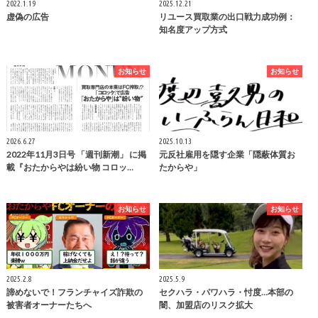
2022.1.19
2025.12.21
虚偽の広告
リユース買取業の出口戦力成功例：
知名度アップ方式
お知らせ
お知らせ
2026.6.27
2025.10.13
2022年11月3日号 「週刊新潮」 に掲
元反社雇用を隠す企業「隠蔽体質お
載『おたからやは紛い物 コロッ…
たからや」
お知らせ
お知らせ
2025.2.8
2025.5.9
諦めないで！フランチャイズ詐欺の
セクハラ・パワハラ・忖度…本部の
被害者オーナーたちへ
闇、加盟店のリスク拡大