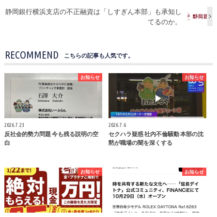
静岡銀行横浜支店の不正融資は「しすぎん本部」も承知し
てるのか。
RECOMMEND
こちらの記事も人気です。
お知らせ
お知らせ
2026.7.23
2026.7.6
反社会的勢力問題 今も残る説明の空
セクハラ疑惑 社内不倫騒動 本部の沈
白
黙が職場の闇を深くする
お知らせ
お知らせ