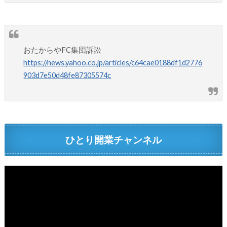
おたからやFC集団訴訟
https://news.yahoo.co.jp/articles/c64cae0188df1d2776
903d7e50d48fe87305574c
ひとり開業チャンネル