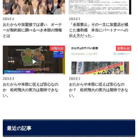
2026.8.6
2026.8.5
おたからや加盟後では遅い オーナ
「全面禁止」その一文に加盟店が感
ーが契約前に調べるべき本部の情報
じた違和感 本当にパートナーへの
とは
伝え方だった…
お知らせ
お知らせ
2026.8.4
2026.8.3
おたからや本部に従えば安心なの
おたからや本部に従えば安心なの
か 松村翔大の実力は期待できな
か？ 松村翔大の実力は期待できな
い。
い。
最近の記事