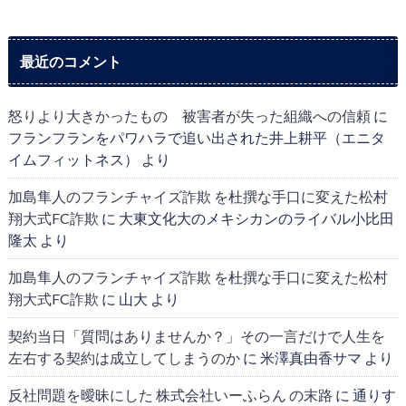
最近のコメント
怒りより大きかったもの 被害者が失った組織への信頼
に
フランフランをパワハラで追い出された井上耕平（エニタ
イムフィットネス）
より
加島隼人のフランチャイズ詐欺 を杜撰な手口に変えた松村
翔大式FC詐欺
に
大東文化大のメキシカンのライバル小比田
隆太
より
加島隼人のフランチャイズ詐欺 を杜撰な手口に変えた松村
翔大式FC詐欺
に
山大
より
契約当日「質問はありませんか？」その一言だけで人生を
左右する契約は成立してしまうのか
に
米澤真由香サマ
より
反社問題を曖昧にした 株式会社いーふらん の末路
に
通りす