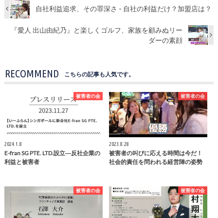
自社利益追求、その罪深さ - 自社の利益だけ？加盟店は？
『愛人 出山由紀乃』と楽しくゴルフ、家族を顧みぬリー
ダーの素顔
RECOMMEND
こちらの記事も人気です。
被害者の会
被害者の会
2024.1.8
2023.8.28
E-fran SG PTE. LTD.設立―反社企業の
被害者の叫びに応える時間は今だ！
利益と被害者
社会的責任を問われる経営陣の姿勢
被害者の会
被害者の会