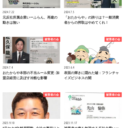
2024.7.22
2024.7.5
元反社所属企業いーふらん、再建の
「おたからや」の誇りは？一般消費
動きは無い
者からの搾取はやめてくれ！
被害者の会
被害者の会
2024.7.4
2023.6.4
おたからや本部の不当ルール変更 : 加
表面の輝きに隠れた嘘：フランチャ
盟店経営に及ぼす冷酷な影響
イズビジネスの闇
被害者の会
被害者の会
2023.9.10
2023.11.17