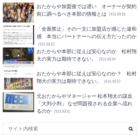
おたからや加盟後では遅い オーナーが契約
前に調べるべき本部の情報とは
2026.08.06
「全面禁止」その一文に加盟店が感じた違和
感 本当にパートナーへの伝え方だったのか
2026.08.05
おたからや本部に従えば安心なのか 松村翔
大の実力は期待できない。
2026.08.04
おたからや本部に従えば安心なのか？ 松村
翔大の実力は期待できない。
2026.08.03
元おたからやマネージャー 松本翔太の謀反
「大判小判」 なぜ問題視される企業へ流れ
るのか
2026.08.02