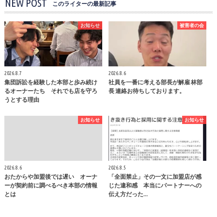
NEW POST
このライターの最新記事
お知らせ
被害者の会
2026.8.7
2026.8.6
集団訴訟を経験した本部と歩み続け
社員を一番に考える部長が解雇 林部
るオーナーたち それでも店を守ろ
長 連絡お待ちしております。
うとする理由
お知らせ
お知らせ
2026.8.6
2026.8.5
おたからや加盟後では遅い オーナ
「全面禁止」その一文に加盟店が感
ーが契約前に調べるべき本部の情報
じた違和感 本当にパートナーへの
とは
伝え方だった…