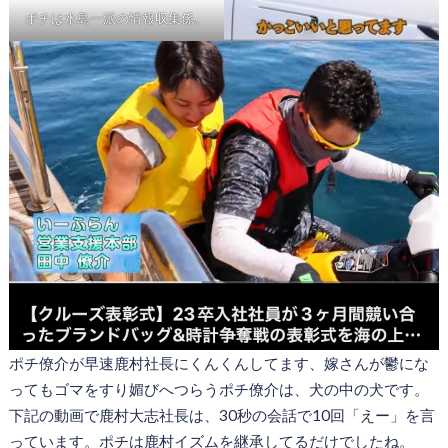
ポチは水島一派の情報収集係。
ポチ僚介が早速鹿村社長にくんくんしてます、嫁さんが鬱にな
ってもゴマをすり媚びへつらうポチ僚介は、犬の中の犬です。
下記の動画で鹿村大志社長は、30秒の会話で10回「えー」を言
っています。ポチは鹿村イズムを継承してるだけでしたね。