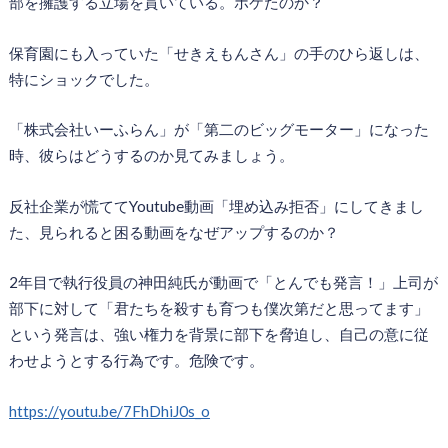
部を擁護する立場を貫いている。ボケたのか？
保育園にも入っていた「せきえもんさん」の手のひら返しは、
特にショックでした。
「株式会社いーふらん」が「第二のビッグモーター」になった
時、彼らはどうするのか見てみましょう。
反社企業が慌ててYoutube動画「埋め込み拒否」にしてきまし
た、見られると困る動画をなぜアップするのか？
2年目で執行役員の神田純氏が動画で「とんでも発言！」上司が
部下に対して「君たちを殺すも育つも僕次第だと思ってます」
という発言は、強い権力を背景に部下を脅迫し、自己の意に従
わせようとする行為です。危険です。
https://youtu.be/7FhDhiJ0s_o