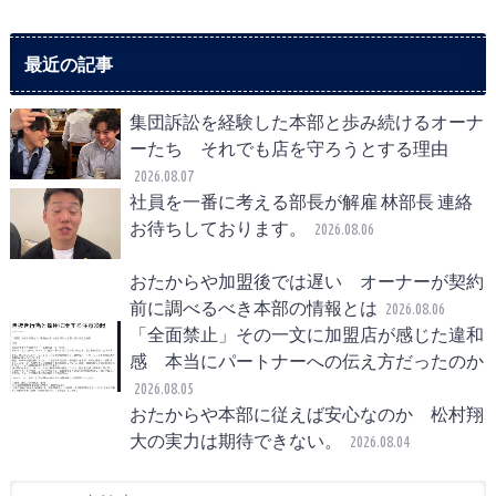
最近の記事
集団訴訟を経験した本部と歩み続けるオーナ
ーたち それでも店を守ろうとする理由
2026.08.07
社員を一番に考える部長が解雇 林部長 連絡
お待ちしております。
2026.08.06
おたからや加盟後では遅い オーナーが契約
前に調べるべき本部の情報とは
2026.08.06
「全面禁止」その一文に加盟店が感じた違和
感 本当にパートナーへの伝え方だったのか
2026.08.05
おたからや本部に従えば安心なのか 松村翔
大の実力は期待できない。
2026.08.04