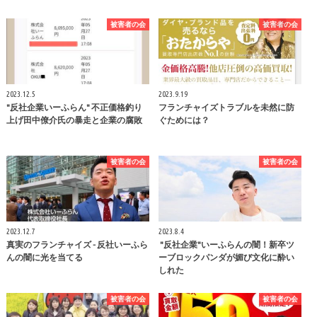
被害者の会
被害者の会
2023.12.5
2023.9.19
"反社企業いーふらん" 不正価格釣り
フランチャイズトラブルを未然に防
上げ田中僚介氏の暴走と企業の腐敗
ぐためには？
被害者の会
被害者の会
2023.12.7
2023.8.4
真実のフランチャイズ - 反社いーふら
"反社企業"いーふらんの闇！新卒ツ
んの闇に光を当てる
ーブロックパンダが媚び文化に酔い
しれた
被害者の会
被害者の会