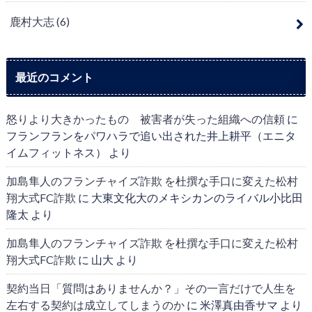
鹿村大志
(6)
最近のコメント
怒りより大きかったもの 被害者が失った組織への信頼
に
フランフランをパワハラで追い出された井上耕平（エニタ
イムフィットネス）
より
加島隼人のフランチャイズ詐欺 を杜撰な手口に変えた松村
翔大式FC詐欺
に
大東文化大のメキシカンのライバル小比田
隆太
より
加島隼人のフランチャイズ詐欺 を杜撰な手口に変えた松村
翔大式FC詐欺
に
山大
より
契約当日「質問はありませんか？」その一言だけで人生を
左右する契約は成立してしまうのか
に
米澤真由香サマ
より