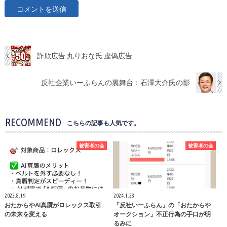
詐欺広告 丸りおな氏 虚偽広告
反社企業いーふらんの裏舞台：石澤大介氏の影
RECOMMEND
こちらの記事も人気です。
被害者の会
被害者の会
2025.8.19
2024.1.28
おたからやAI真贋がロレックス取引
「反社いーふらん」の「おたからや
の未来を変える
オークション」不正行為の手口が明
るみに