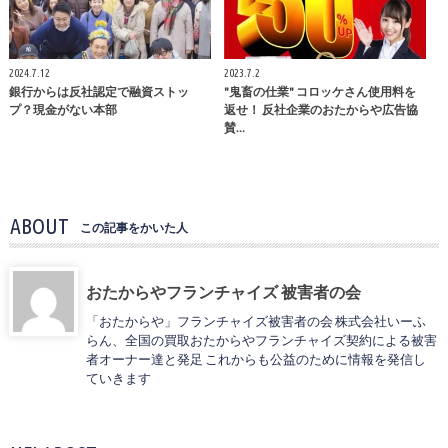
2024.7.12
2023.7.2
銀行からは反社認定で融資ストッ
"鬼畜の仕業" コロッケさん使用料を
プ？現金がない本部
返せ！ 反社企業のおたからや広告協
賛…
ABOUT
この記事をかいた人
おたからやフランチャイズ 被害者の会
「おたからや」フランチャイズ被害者の会 株式会社いーふ
らん、全国の買取おたからやフランチャイズ契約による被害
者オーナー達と発足 これからも公益のために情報を発信し
ていきます