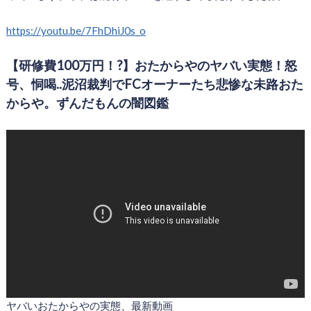
https://youtu.be/7FhDhiJ0s_o
【研修費100万円！?】おたからやのヤバい実態！怒
号、恫喝..泥沼裁判でFCオーナーたち悲惨な未路おた
からや。ずんだもんの闇図鑑
ヤバいおたからやの実態、最新動画