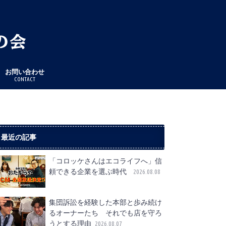
お問い合わせ
CONTACT
最近の記事
「コロッケさんはエコライフへ」信
頼できる企業を選ぶ時代
2026.08.08
集団訴訟を経験した本部と歩み続け
るオーナーたち それでも店を守ろ
うとする理由
2026.08.07