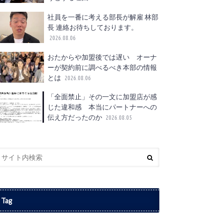
社員を一番に考える部長が解雇 林部
長 連絡お待ちしております。
2026.08.06
おたからや加盟後では遅い オーナ
ーが契約前に調べるべき本部の情報
とは
2026.08.06
「全面禁止」その一文に加盟店が感
じた違和感 本当にパートナーへの
伝え方だったのか
2026.08.05
Tag