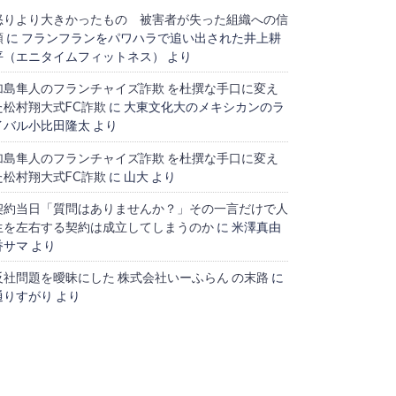
怒りより大きかったもの 被害者が失った組織への信
頼
に
フランフランをパワハラで追い出された井上耕
平（エニタイムフィットネス）
より
加島隼人のフランチャイズ詐欺 を杜撰な手口に変え
た松村翔大式FC詐欺
に
大東文化大のメキシカンのラ
イバル小比田隆太
より
加島隼人のフランチャイズ詐欺 を杜撰な手口に変え
た松村翔大式FC詐欺
に
山大
より
契約当日「質問はありませんか？」その一言だけで人
生を左右する契約は成立してしまうのか
に
米澤真由
香サマ
より
反社問題を曖昧にした 株式会社いーふらん の末路
に
通りすがり
より