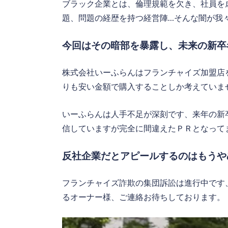
ブラック企業とは、倫理規範を欠き、社員を
題、問題の経歴を持つ経営陣…そんな闇が我
今回はその暗部を暴露し、未来の新卒
株式会社いーふらんはフランチャイズ加盟店
りも安い金額で購入することしか考えていま
いーふらんは人手不足が深刻です、来年の新
信していますが完全に間違えたＰＲとなって
反社企業だとアピールするのはもうや
フランチャイズ詐欺の集団訴訟は進行中です
るオーナー様、ご連絡お待ちしております。