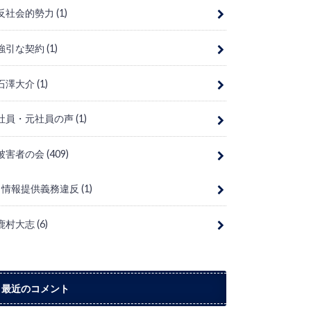
反社会的勢力
(1)
強引な契約
(1)
石澤大介
(1)
社員・元社員の声
(1)
被害者の会
(409)
情報提供義務違反
(1)
鹿村大志
(6)
最近のコメント