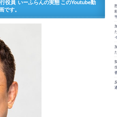
役員 いーふらんの実態 このYoutube動
画です。