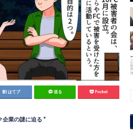
はてブ
送る
Pocket
企業の謎に迫る “