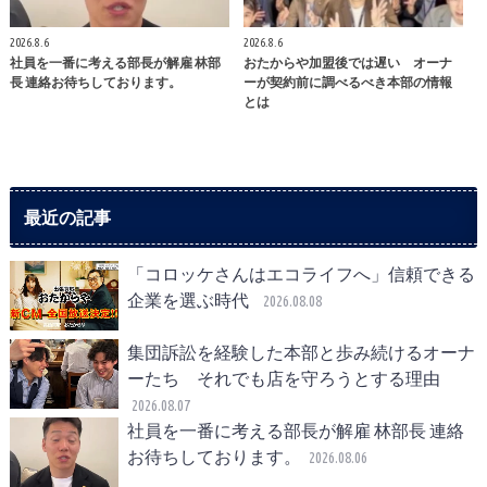
2026.8.6
2026.8.6
社員を一番に考える部長が解雇 林部
おたからや加盟後では遅い オーナ
長 連絡お待ちしております。
ーが契約前に調べるべき本部の情報
とは
最近の記事
「コロッケさんはエコライフへ」信頼できる
企業を選ぶ時代
2026.08.08
集団訴訟を経験した本部と歩み続けるオーナ
ーたち それでも店を守ろうとする理由
2026.08.07
社員を一番に考える部長が解雇 林部長 連絡
お待ちしております。
2026.08.06