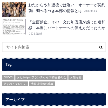
おたからや加盟後では遅い オーナーが契約
前に調べるべき本部の情報とは
2026.08.06
「全面禁止」その一文に加盟店が感じた違和
感 本当にパートナーへの伝え方だったのか
2026.08.05
Tag
FRIDAY
おたからやフランチャイズ被害者の会
お知らせ
必ず読んでほしい
情報提供義務違反
アーカイブ