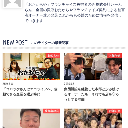
「おたからや」フランチャイズ被害者の会 株式会社いーふ
らん、全国の買取おたからやフランチャイズ契約による被害
者オーナー達と発足 これからも公益のために情報を発信し
ていきます
NEW POST
このライターの最新記事
お知らせ
お知らせ
2026.8.8
2026.8.7
「コロッケさんはエコライフへ」信
集団訴訟を経験した本部と歩み続け
頼できる企業を選ぶ時代
るオーナーたち それでも店を守ろ
うとする理由
被害者の会
お知らせ