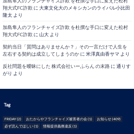
加島隼人のフランチャイズ詐欺 を杜撰な手口に変えた松村
翔大式FC詐欺
に
大東文化大のメキシカンのライバル小比田
隆太
より
加島隼人のフランチャイズ詐欺 を杜撰な手口に変えた松村
翔大式FC詐欺
に
山大
より
契約当日「質問はありませんか？」その一言だけで人生を
左右する契約は成立してしまうのか
に
米澤真由香サマ
より
反社問題を曖昧にした 株式会社いーふらん の末路
に
通りす
がり
より
Tag
FRIDAY
(2)
おたからやフランチャイズ被害者の会
(1)
お知らせ
(409)
必ず読んでほしい
(1)
情報提供義務違反
(1)