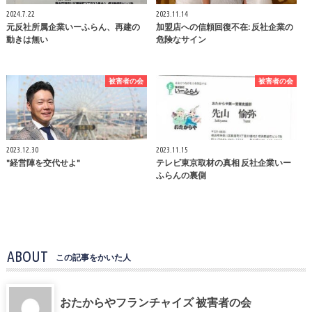
2024.7.22
2023.11.14
元反社所属企業いーふらん、再建の
加盟店への信頼回復不在: 反社企業の
動きは無い
危険なサイン
被害者の会
被害者の会
2023.12.30
2023.11.15
"経営陣を交代せよ"
テレビ東京取材の真相 反社企業いー
ふらんの裏側
ABOUT
この記事をかいた人
おたからやフランチャイズ 被害者の会