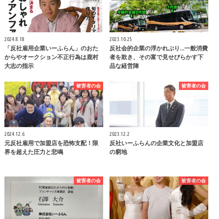
2024.8.18
2023.10.25
「反社雇用企業いーふらん」のおた
反社会的企業の浮かれぶり…一般消費
からやオークション不正行為は鹿村
者を欺き、その富で見せびらかす下
大志の指示
品な経営陣
被害者の会
被害者の会
2024.12.6
2023.12.2
元反社雇用で加盟店を恐怖支配！限
反社いーふらんの企業文化と加盟店
界を超えた圧力と悲鳴
の窮地
被害者の会
被害者の会