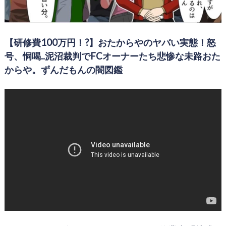
【研修費100万円！?】おたからやのヤバい実態！怒
号、恫喝..泥沼裁判でFCオーナーたち悲惨な未路おた
からや。ずんだもんの闇図鑑