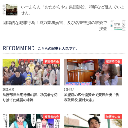
いーふらん「おたからや」集団訴訟、和解など進んでいま
せん。
組織的な犯罪行為！威力業務妨害、及び名誉毀損の容疑で
捜査
RECOMMEND
こちらの記事も人気です。
被害者の会
被害者の会
2025.6.30
2024.8.4
法務部長自宅待機の謎、功労者を切
加盟店の広告協賛金で贅沢自慢「代
り捨てた経営の末路
表取締役 鹿村大志」
被害者の会
被害者の会