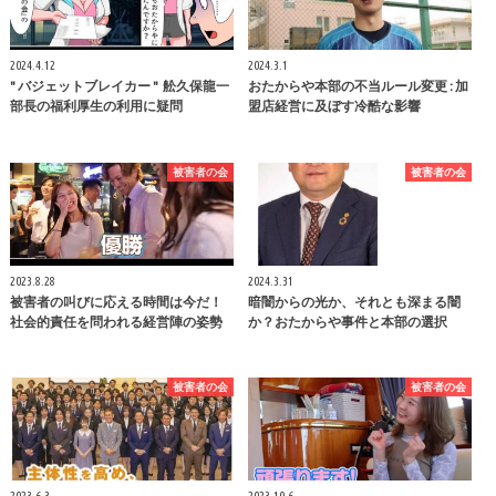
2024.4.12
2024.3.1
" バジェットブレイカー " 舩久保龍一
おたからや本部の不当ルール変更 : 加
部長の福利厚生の利用に疑問
盟店経営に及ぼす冷酷な影響
被害者の会
被害者の会
2023.8.28
2024.3.31
被害者の叫びに応える時間は今だ！
暗闇からの光か、それとも深まる闇
社会的責任を問われる経営陣の姿勢
か？おたからや事件と本部の選択
被害者の会
被害者の会
2023.6.3
2023.10.6