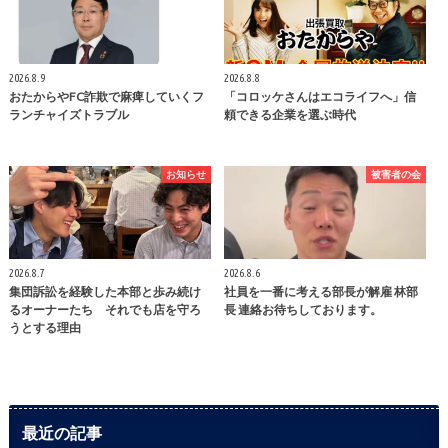
2026.8.9
2026.8.8
おたからやFC詐欺で麻痺していくフ
「コロッケさんはエコライフへ」信
ランチャイズトラブル
頼できる企業を選ぶ時代
お知らせ
被害者の会
2026.8.7
2026.8.6
集団訴訟を経験した本部と歩み続け
社員を一番に考える部長が解雇 林部
るオーナーたち それでも店を守ろ
長 連絡お待ちしております。
うとする理由
最近の記事