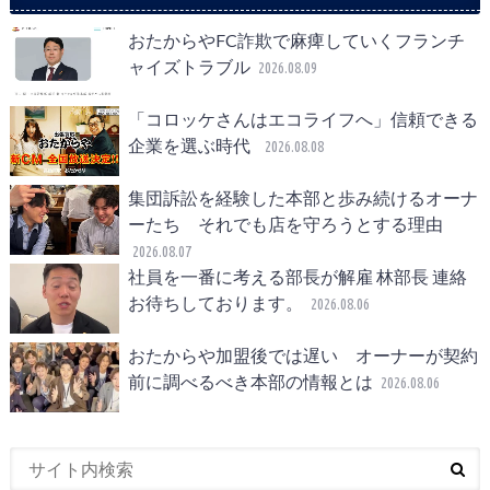
おたからやFC詐欺で麻痺していくフランチ
ャイズトラブル
2026.08.09
「コロッケさんはエコライフへ」信頼できる
企業を選ぶ時代
2026.08.08
集団訴訟を経験した本部と歩み続けるオーナ
ーたち それでも店を守ろうとする理由
2026.08.07
社員を一番に考える部長が解雇 林部長 連絡
お待ちしております。
2026.08.06
おたからや加盟後では遅い オーナーが契約
前に調べるべき本部の情報とは
2026.08.06