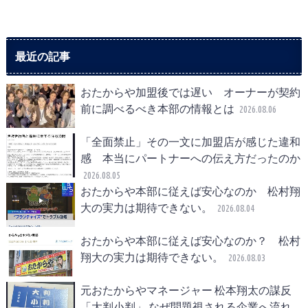
最近の記事
おたからや加盟後では遅い オーナーが契約
前に調べるべき本部の情報とは
2026.08.06
「全面禁止」その一文に加盟店が感じた違和
感 本当にパートナーへの伝え方だったのか
2026.08.05
おたからや本部に従えば安心なのか 松村翔
大の実力は期待できない。
2026.08.04
おたからや本部に従えば安心なのか？ 松村
翔大の実力は期待できない。
2026.08.03
元おたからやマネージャー 松本翔太の謀反
「大判小判」 なぜ問題視される企業へ流れ