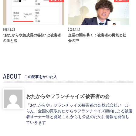
2023.8.21
2024.11.1
"おたからや急成長の秘訣" は被害者
企業の闇を暴く：被害者の勇気と社
の血と涙
会の声
ABOUT
この記事をかいた人
おたからやフランチャイズ 被害者の会
「おたからや」フランチャイズ被害者の会 株式会社いーふ
らん、全国の買取おたからやフランチャイズ契約による被害
者オーナー達と発足 これからも公益のために情報を発信し
ていきます