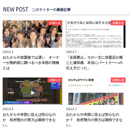
NEW POST
このライターの最新記事
お知らせ
お知らせ
2026.8.6
2026.8.5
おたからや加盟後では遅い オーナ
「全面禁止」その一文に加盟店が感
ーが契約前に調べるべき本部の情報
じた違和感 本当にパートナーへの
とは
伝え方だった…
お知らせ
お知らせ
2026.8.4
2026.8.3
おたからや本部に従えば安心なの
おたからや本部に従えば安心なの
か 松村翔大の実力は期待できな
か？ 松村翔大の実力は期待できな
い。
い。