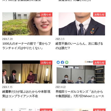
お知らせ
お知らせ
2026.7.20
2025.3.5
1000人のオーナーの前で「昔からフ
経営不振のいーふらん、次に逃げる
ランチャイズはやりたくない」
のは誰だ？
お知らせ
お知らせ
2026.1.15
2023.4.22
綺麗事だけが並ぶおたからや本部 現
早稲田リーガルコモンズ「おたから
実はコンプライアンス不在
や集団訴訟」7月7日Yahoo!ニュース
お知らせ
お知らせ