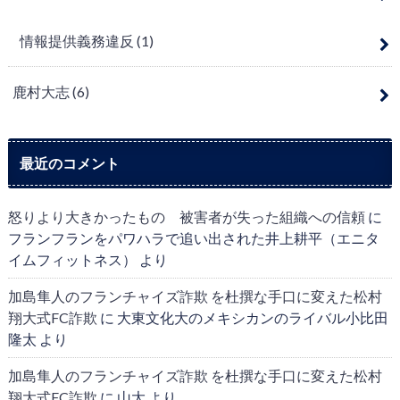
情報提供義務違反
(1)
鹿村大志
(6)
最近のコメント
怒りより大きかったもの 被害者が失った組織への信頼
に
フランフランをパワハラで追い出された井上耕平（エニタ
イムフィットネス）
より
加島隼人のフランチャイズ詐欺 を杜撰な手口に変えた松村
翔大式FC詐欺
に
大東文化大のメキシカンのライバル小比田
隆太
より
加島隼人のフランチャイズ詐欺 を杜撰な手口に変えた松村
翔大式FC詐欺
に
山大
より