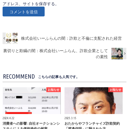
アドレス、サイトを保存する。
株式会社いーふらんの闇：詐欺と不倫に支配された経営
裏切りと欺瞞の闇：株式会社いーふらん、詐欺企業として
の素性
RECOMMEND
こちらの記事も人気です。
お知らせ
お知らせ
2024.4.22
2025.3.15
消費者への影響 : 自社オークションシ
おたからやフランチャイズ詐欺契約
ステムによる価格操作の被害
「渡邉信明」に騙された方