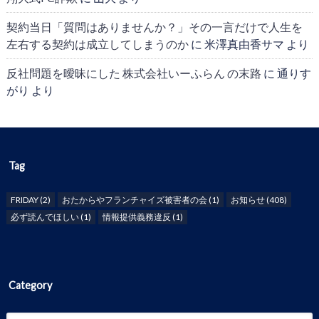
契約当日「質問はありませんか？」その一言だけで人生を
左右する契約は成立してしまうのか
に
米澤真由香サマ
より
反社問題を曖昧にした 株式会社いーふらん の末路
に
通りす
がり
より
Tag
FRIDAY
(2)
おたからやフランチャイズ被害者の会
(1)
お知らせ
(408)
必ず読んでほしい
(1)
情報提供義務違反
(1)
Category