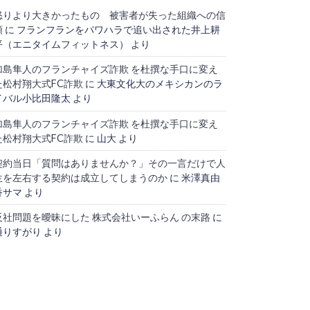
怒りより大きかったもの 被害者が失った組織への信
頼
に
フランフランをパワハラで追い出された井上耕
平（エニタイムフィットネス）
より
加島隼人のフランチャイズ詐欺 を杜撰な手口に変え
た松村翔大式FC詐欺
に
大東文化大のメキシカンのラ
イバル小比田隆太
より
加島隼人のフランチャイズ詐欺 を杜撰な手口に変え
た松村翔大式FC詐欺
に
山大
より
契約当日「質問はありませんか？」その一言だけで人
生を左右する契約は成立してしまうのか
に
米澤真由
香サマ
より
反社問題を曖昧にした 株式会社いーふらん の末路
に
通りすがり
より