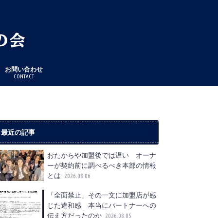
お問い合わせ
CONTACT
最近の記事
おたからや加盟後では遅い オーナ
ーが契約前に調べるべき本部の情報
とは
2026.08.06
「全面禁止」その一文に加盟店が感
じた違和感 本当にパートナーへの
伝え方だったのか
2026.08.05