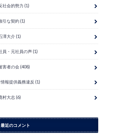
反社会的勢力
(1)
強引な契約
(1)
石澤大介
(1)
社員・元社員の声
(1)
被害者の会
(408)
情報提供義務違反
(1)
鹿村大志
(6)
最近のコメント