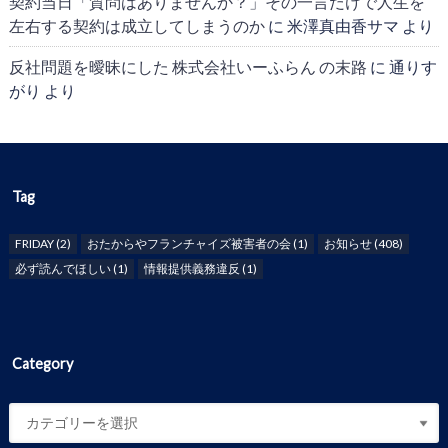
契約当日「質問はありませんか？」その一言だけで人生を
左右する契約は成立してしまうのか
に
米澤真由香サマ
より
反社問題を曖昧にした 株式会社いーふらん の末路
に
通りす
がり
より
Tag
FRIDAY
(2)
おたからやフランチャイズ被害者の会
(1)
お知らせ
(408)
必ず読んでほしい
(1)
情報提供義務違反
(1)
Category