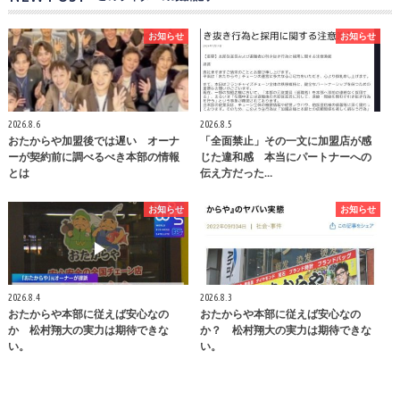
お知らせ
お知らせ
2026.8.6
2026.8.5
おたからや加盟後では遅い オーナ
「全面禁止」その一文に加盟店が感
ーが契約前に調べるべき本部の情報
じた違和感 本当にパートナーへの
とは
伝え方だった…
お知らせ
お知らせ
2026.8.4
2026.8.3
おたからや本部に従えば安心なの
おたからや本部に従えば安心なの
か 松村翔大の実力は期待できな
か？ 松村翔大の実力は期待できな
い。
い。