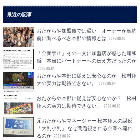
最近の記事
おたからや加盟後では遅い オーナーが契約
前に調べるべき本部の情報とは
2026.08.06
「全面禁止」その一文に加盟店が感じた違和
感 本当にパートナーへの伝え方だったのか
2026.08.05
おたからや本部に従えば安心なのか 松村翔
大の実力は期待できない。
2026.08.04
おたからや本部に従えば安心なのか？ 松村
翔大の実力は期待できない。
2026.08.03
元おたからやマネージャー 松本翔太の謀反
「大判小判」 なぜ問題視される企業へ流れ
るのか
2026.08.02