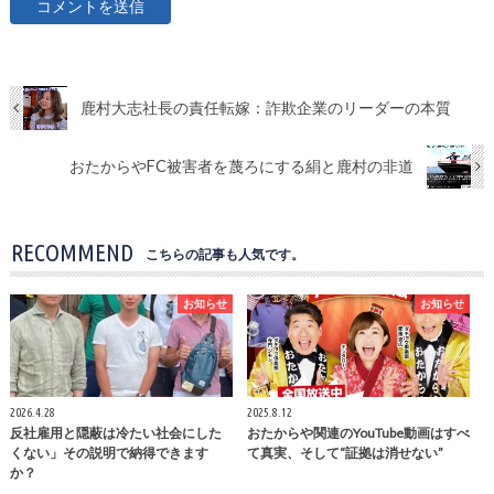
鹿村大志社長の責任転嫁：詐欺企業のリーダーの本質
おたからやFC被害者を蔑ろにする絹と鹿村の非道
RECOMMEND
こちらの記事も人気です。
お知らせ
お知らせ
2026.4.28
2025.8.12
反社雇用と隠蔽は冷たい社会にした
おたからや関連のYouTube動画はすべ
くない」その説明で納得できます
て真実、そして“証拠は消せない”
か？