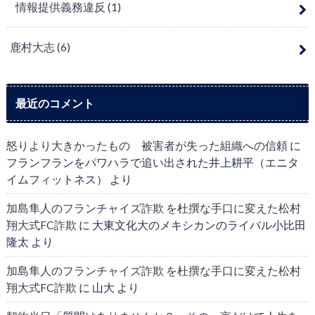
情報提供義務違反
(1)
鹿村大志
(6)
最近のコメント
怒りより大きかったもの 被害者が失った組織への信頼
に
フランフランをパワハラで追い出された井上耕平（エニタ
イムフィットネス）
より
加島隼人のフランチャイズ詐欺 を杜撰な手口に変えた松村
翔大式FC詐欺
に
大東文化大のメキシカンのライバル小比田
隆太
より
加島隼人のフランチャイズ詐欺 を杜撰な手口に変えた松村
翔大式FC詐欺
に
山大
より