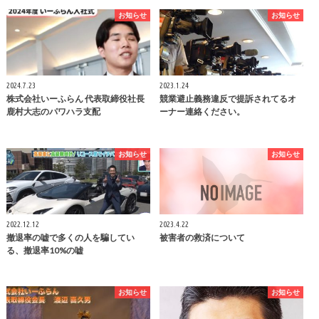
お知らせ
お知らせ
2024.7.23
2023.1.24
株式会社いーふらん 代表取締役社長
競業避止義務違反で提訴されてるオ
鹿村大志のパワハラ支配
ーナー連絡ください。
お知らせ
お知らせ
2022.12.12
2023.4.22
撤退率の嘘で多くの人を騙してい
被害者の救済について
る、撤退率10%の嘘
お知らせ
お知らせ