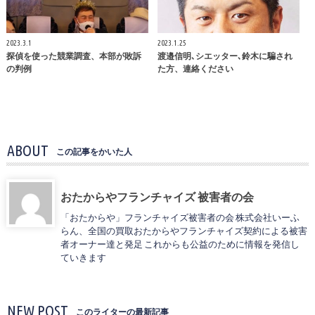
2023.3.1
2023.1.25
探偵を使った競業調査、本部が敗訴
渡邉信明､シエッター､鈴木に騙され
の判例
た方、連絡ください
ABOUT
この記事をかいた人
おたからやフランチャイズ 被害者の会
「おたからや」フランチャイズ被害者の会 株式会社いーふ
らん、全国の買取おたからやフランチャイズ契約による被害
者オーナー達と発足 これからも公益のために情報を発信し
ていきます
NEW POST
このライターの最新記事