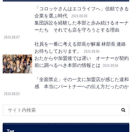
「コロッケさんはエコライフへ」信頼できる
企業を選ぶ時代
2026.08.08
集団訴訟を経験した本部と歩み続けるオーナ
ーたち それでも店を守ろうとする理由
2026.08.07
社員を一番に考える部長が解雇 林部長 連絡
お待ちしております。
2026.08.06
おたからや加盟後では遅い オーナーが契約
前に調べるべき本部の情報とは
2026.08.06
「全面禁止」その一文に加盟店が感じた違和
感 本当にパートナーへの伝え方だったのか
2026.08.05
Tag