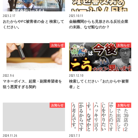
2023.2.17
2025.10.11
おたからやFC被害者の会 と 検索して
金融機関からも見放される反社企業
ください。
の末路、なぜ船なのか？
お知らせ
お知らせ
2022.9.6
2021.12.10
マネーボイス、起業・副業希望者を
検索してください「おたからや 被害
狙う悪質すぎる契約
者」と
お知らせ
お知らせ
2024.11.26
2023.7.5