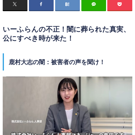
いーふらんの不正！闇に葬られた真実、
公にすべき時が来た！
鹿村大志の闇：被害者の声を聞け！