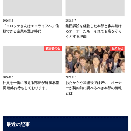
2026.8.8
2026.8.7
「コロッケさんはエコライフへ」信
集団訴訟を経験した本部と歩み続け
頼できる企業を選ぶ時代
るオーナーたち それでも店を守ろ
うとする理由
被害者の会
お知らせ
2026.8.6
2026.8.6
社員を一番に考える部長が解雇 林部
おたからや加盟後では遅い オーナ
長 連絡お待ちしております。
ーが契約前に調べるべき本部の情報
とは
最近の記事