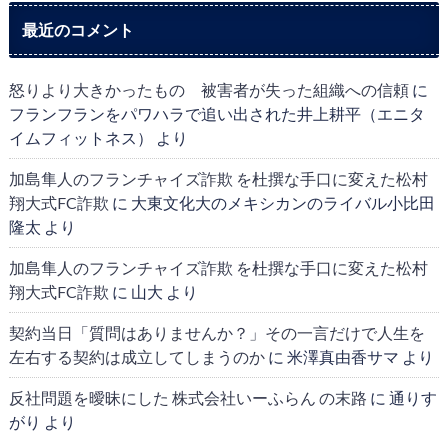
最近のコメント
怒りより大きかったもの 被害者が失った組織への信頼
に
フランフランをパワハラで追い出された井上耕平（エニタ
イムフィットネス）
より
加島隼人のフランチャイズ詐欺 を杜撰な手口に変えた松村
翔大式FC詐欺
に
大東文化大のメキシカンのライバル小比田
隆太
より
加島隼人のフランチャイズ詐欺 を杜撰な手口に変えた松村
翔大式FC詐欺
に
山大
より
契約当日「質問はありませんか？」その一言だけで人生を
左右する契約は成立してしまうのか
に
米澤真由香サマ
より
反社問題を曖昧にした 株式会社いーふらん の末路
に
通りす
がり
より