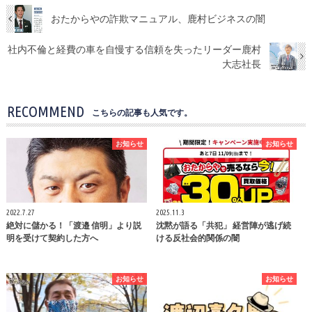
おたからやの詐欺マニュアル、鹿村ビジネスの闇
社内不倫と経費の車を自慢する信頼を失ったリーダー鹿村
大志社長
RECOMMEND
こちらの記事も人気です。
お知らせ
お知らせ
2022.7.27
2025.11.3
絶対に儲かる！「渡邉 信明」より説
沈黙が語る「共犯」 経営陣が逃げ続
明を受けて契約した方へ
ける反社会的関係の闇
お知らせ
お知らせ