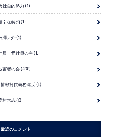
反社会的勢力
(1)
強引な契約
(1)
石澤大介
(1)
社員・元社員の声
(1)
被害者の会
(408)
情報提供義務違反
(1)
鹿村大志
(6)
最近のコメント