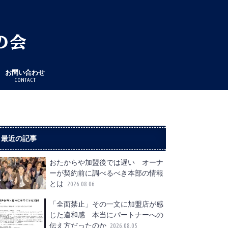
お問い合わせ
CONTACT
最近の記事
おたからや加盟後では遅い オーナ
ーが契約前に調べるべき本部の情報
とは
2026.08.06
「全面禁止」その一文に加盟店が感
じた違和感 本当にパートナーへの
伝え方だったのか
2026.08.05