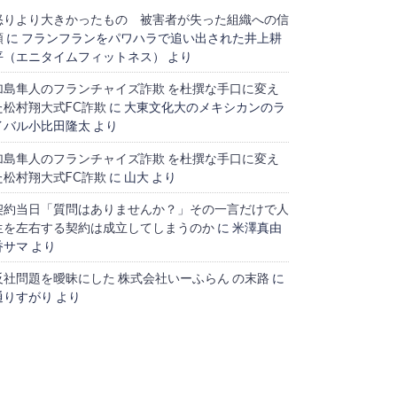
怒りより大きかったもの 被害者が失った組織への信
頼
に
フランフランをパワハラで追い出された井上耕
平（エニタイムフィットネス）
より
加島隼人のフランチャイズ詐欺 を杜撰な手口に変え
た松村翔大式FC詐欺
に
大東文化大のメキシカンのラ
イバル小比田隆太
より
加島隼人のフランチャイズ詐欺 を杜撰な手口に変え
た松村翔大式FC詐欺
に
山大
より
契約当日「質問はありませんか？」その一言だけで人
生を左右する契約は成立してしまうのか
に
米澤真由
香サマ
より
反社問題を曖昧にした 株式会社いーふらん の末路
に
通りすがり
より