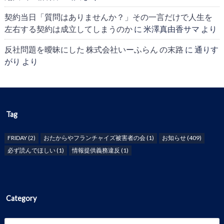
契約当日「質問はありませんか？」その一言だけで人生を
左右する契約は成立してしまうのか
に
米澤真由香サマ
より
反社問題を曖昧にした 株式会社いーふらん の末路
に
通りす
がり
より
Tag
FRIDAY
(2)
おたからやフランチャイズ被害者の会
(1)
お知らせ
(409)
必ず読んでほしい
(1)
情報提供義務違反
(1)
Category