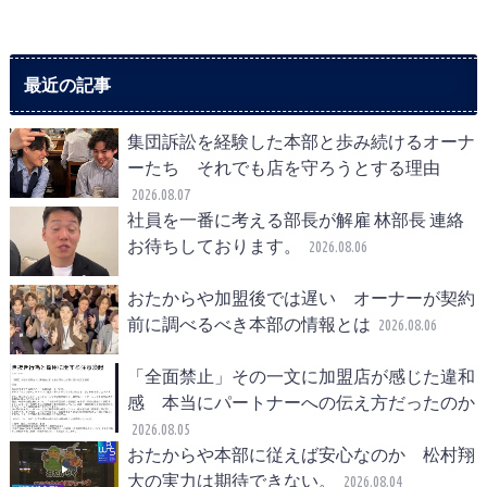
最近の記事
集団訴訟を経験した本部と歩み続けるオーナ
ーたち それでも店を守ろうとする理由
2026.08.07
社員を一番に考える部長が解雇 林部長 連絡
お待ちしております。
2026.08.06
おたからや加盟後では遅い オーナーが契約
前に調べるべき本部の情報とは
2026.08.06
「全面禁止」その一文に加盟店が感じた違和
感 本当にパートナーへの伝え方だったのか
2026.08.05
おたからや本部に従えば安心なのか 松村翔
大の実力は期待できない。
2026.08.04