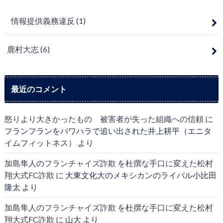
情報提供義務違反
(1)
鹿村大志
(6)
最近のコメント
怒りより大きかったもの 被害者が失った組織への信頼
に
フランフランをパワハラで追い出された井上耕平（エニタ
イムフィットネス）
より
加島隼人のフランチャイズ詐欺 を杜撰な手口に変えた松村
翔大式FC詐欺
に
大東文化大のメキシカンのライバル小比田
隆太
より
加島隼人のフランチャイズ詐欺 を杜撰な手口に変えた松村
翔大式FC詐欺
に
山大
より