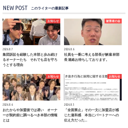
NEW POST
このライターの最新記事
お知らせ
被害者の会
2026.8.7
2026.8.6
集団訴訟を経験した本部と歩み続け
社員を一番に考える部長が解雇 林部
るオーナーたち それでも店を守ろ
長 連絡お待ちしております。
うとする理由
お知らせ
お知らせ
2026.8.6
2026.8.5
おたからや加盟後では遅い オーナ
「全面禁止」その一文に加盟店が感
ーが契約前に調べるべき本部の情報
じた違和感 本当にパートナーへの
とは
伝え方だった…