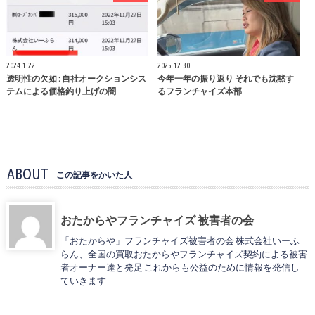
2024.1.22
2025.12.30
透明性の欠如 : 自社オークションシス
今年一年の振り返り それでも沈黙す
テムによる価格釣り上げの闇
るフランチャイズ本部
ABOUT
この記事をかいた人
おたからやフランチャイズ 被害者の会
「おたからや」フランチャイズ被害者の会 株式会社いーふ
らん、全国の買取おたからやフランチャイズ契約による被害
者オーナー達と発足 これからも公益のために情報を発信し
ていきます