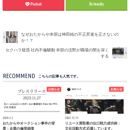
Pocket
feedly
なぜおたからや本部は神田純の不正昇進を正さないの
か！？
セクハラ疑惑 社内不倫騒動 本部の沈黙が職場の闇を深く
する
RECOMMEND
こちらの記事も人気です。
お知らせ
お知らせ
2024.2.2
2025.12.13
おたからやオークション事件の背
リユース買取業の出口戦力成功例：
景：企業の倫理崩壊
文化活動方式 応援しています。