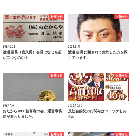
お知らせ
お知らせ
2023.6.21
2024.8.31
渡辺 絹翁（喜久男）会長はなぜ名前
渡邉 信明 に騙されて契約した方を探
が二つなのか？
しています。
お知らせ
お知らせ
2023.4.6
2022.10.26
おたからやFC被害者の会、運営事務
反社会的勢力に関与はコロッケも共
局が変わりました。
犯か
お知らせ
お知らせ