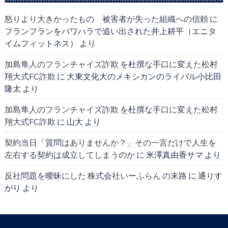
怒りより大きかったもの 被害者が失った組織への信頼
に
フランフランをパワハラで追い出された井上耕平（エニタ
イムフィットネス）
より
加島隼人のフランチャイズ詐欺 を杜撰な手口に変えた松村
翔大式FC詐欺
に
大東文化大のメキシカンのライバル小比田
隆太
より
加島隼人のフランチャイズ詐欺 を杜撰な手口に変えた松村
翔大式FC詐欺
に
山大
より
契約当日「質問はありませんか？」その一言だけで人生を
左右する契約は成立してしまうのか
に
米澤真由香サマ
より
反社問題を曖昧にした 株式会社いーふらん の末路
に
通りす
がり
より