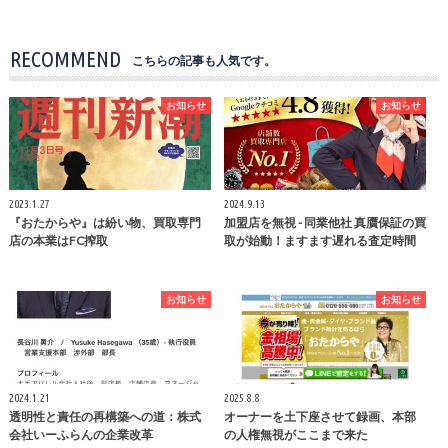
RECOMMEND
こちらの記事も人気です。
お知らせ
お知らせ
2023.1.27
2024.9.13
『おたからや』は紛い物、買取専門
加盟店を無視 - 同業他社 真贋保証の買
店の本業はFC搾取
取が始動！ますます遅れる査定時間
お知らせ
お知らせ
2024.1.21
2025.8.8
透明性と責任の再構築への道：株式
オーナーを土下座させて録画、本部
会社いーふらんの企業改革
の人権無視がここまで来た