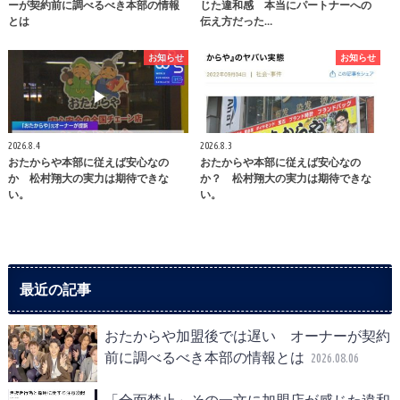
ーが契約前に調べるべき本部の情報
じた違和感 本当にパートナーへの
とは
伝え方だった…
お知らせ
お知らせ
2026.8.4
2026.8.3
おたからや本部に従えば安心なの
おたからや本部に従えば安心なの
か 松村翔大の実力は期待できな
か？ 松村翔大の実力は期待できな
い。
い。
最近の記事
おたからや加盟後では遅い オーナーが契約
前に調べるべき本部の情報とは
2026.08.06
「全面禁止」その一文に加盟店が感じた違和