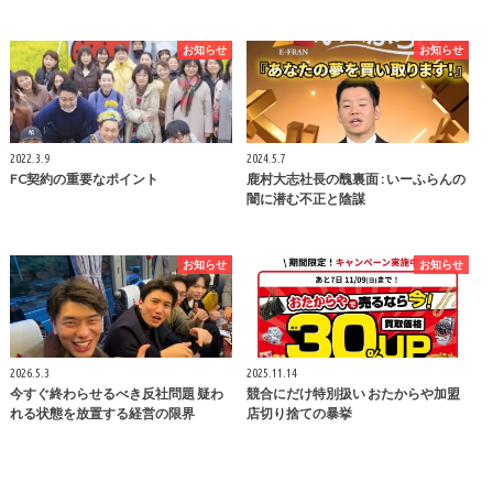
お知らせ
お知らせ
2022.3.9
2024.5.7
FC契約の重要なポイント
鹿村大志社長の醜裏面 : いーふらんの
闇に潜む不正と陰謀
お知らせ
お知らせ
2026.5.3
2025.11.14
今すぐ終わらせるべき反社問題 疑わ
競合にだけ特別扱い おたからや加盟
れる状態を放置する経営の限界
店切り捨ての暴挙