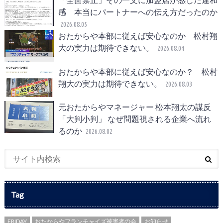
感 本当にパートナーへの伝え方だったのか
2026.08.05
おたからや本部に従えば安心なのか 松村翔
大の実力は期待できない。
2026.08.04
おたからや本部に従えば安心なのか？ 松村
翔大の実力は期待できない。
2026.08.03
元おたからやマネージャー 松本翔太の謀反
「大判小判」 なぜ問題視される企業へ流れ
るのか
2026.08.02
Tag
FRIDAY
おたからやフランチャイズ被害者の会
お知らせ