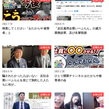
2022.7.10
2024.8.15
検索してください「おたからや 被害
「反社雇用企業いーふらん」の威力
者」と
業務妨害、及び名誉毀損
お知らせ
お知らせ
2026.6.14
2023.2.28
騙されたかった人はいない 反社企
ひとり開業チャンネル おたからや被
業いーふらんを信じて契約した人た
害者の会
ちに何が…
お知らせ
お知らせ