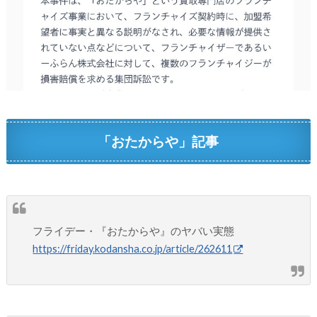
「おたからや」記事
フライデー・『おたからや』のヤバい実態
https://friday.kodansha.co.jp/article/262611