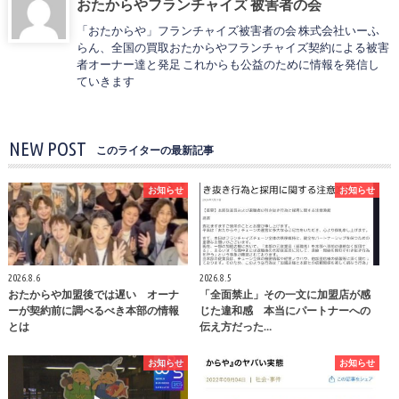
おたからやフランチャイズ 被害者の会
「おたからや」フランチャイズ被害者の会 株式会社いーふ
らん、全国の買取おたからやフランチャイズ契約による被害
者オーナー達と発足 これからも公益のために情報を発信し
ていきます
NEW POST
このライターの最新記事
お知らせ
お知らせ
2026.8.6
2026.8.5
おたからや加盟後では遅い オーナ
「全面禁止」その一文に加盟店が感
ーが契約前に調べるべき本部の情報
じた違和感 本当にパートナーへの
とは
伝え方だった…
お知らせ
お知らせ