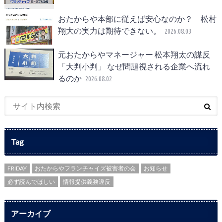
おたからや本部に従えば安心なのか？ 松村
翔大の実力は期待できない。
2026.08.03
元おたからやマネージャー 松本翔太の謀反
「大判小判」 なぜ問題視される企業へ流れ
るのか
2026.08.02
Tag
FRIDAY
おたからやフランチャイズ被害者の会
お知らせ
必ず読んでほしい
情報提供義務違反
アーカイブ