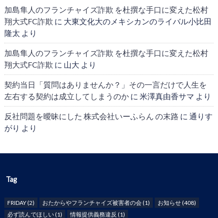
加島隼人のフランチャイズ詐欺 を杜撰な手口に変えた松村
翔大式FC詐欺
に
大東文化大のメキシカンのライバル小比田
隆太
より
加島隼人のフランチャイズ詐欺 を杜撰な手口に変えた松村
翔大式FC詐欺
に
山大
より
契約当日「質問はありませんか？」その一言だけで人生を
左右する契約は成立してしまうのか
に
米澤真由香サマ
より
反社問題を曖昧にした 株式会社いーふらん の末路
に
通りす
がり
より
Tag
FRIDAY
(2)
おたからやフランチャイズ被害者の会
(1)
お知らせ
(408)
必ず読んでほしい
(1)
情報提供義務違反
(1)