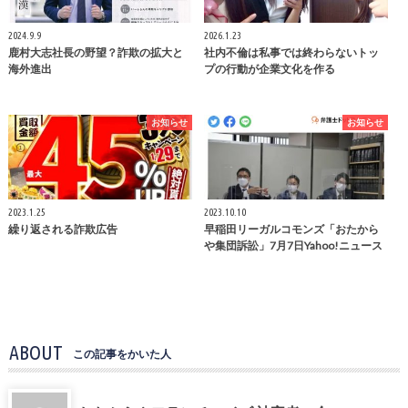
2024.9.9
2026.1.23
鹿村大志社長の野望？詐欺の拡大と
社内不倫は私事では終わらないトッ
海外進出
プの行動が企業文化を作る
お知らせ
お知らせ
2023.1.25
2023.10.10
繰り返される詐欺広告
早稲田リーガルコモンズ「おたから
や集団訴訟」7月7日Yahoo!ニュース
ABOUT
この記事をかいた人