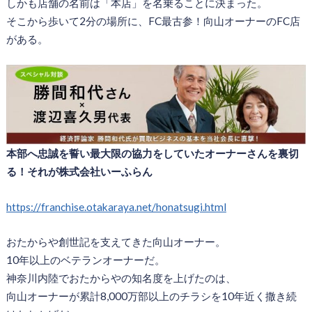
しかも店舗の名前は「本店」を名乗ることに決まった。
そこから歩いて2分の場所に、FC最古参！向山オーナーのFC店
がある。
本部へ忠誠を誓い最大限の協力をしていたオーナーさんを裏切
る！それが株式会社いーふらん
https://franchise.otakaraya.net/honatsugi.html
おたからや創世記を支えてきた向山オーナー。
10年以上のベテランオーナーだ。
神奈川内陸でおたからやの知名度を上げたのは、
向山オーナーが累計8,000万部以上のチラシを10年近く撒き続