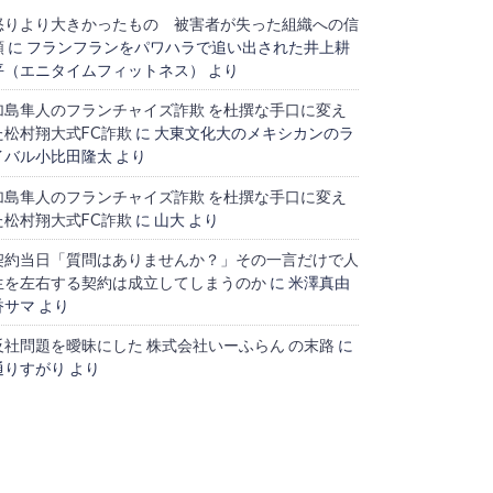
怒りより大きかったもの 被害者が失った組織への信
頼
に
フランフランをパワハラで追い出された井上耕
平（エニタイムフィットネス）
より
加島隼人のフランチャイズ詐欺 を杜撰な手口に変え
た松村翔大式FC詐欺
に
大東文化大のメキシカンのラ
イバル小比田隆太
より
加島隼人のフランチャイズ詐欺 を杜撰な手口に変え
た松村翔大式FC詐欺
に
山大
より
契約当日「質問はありませんか？」その一言だけで人
生を左右する契約は成立してしまうのか
に
米澤真由
香サマ
より
反社問題を曖昧にした 株式会社いーふらん の末路
に
通りすがり
より