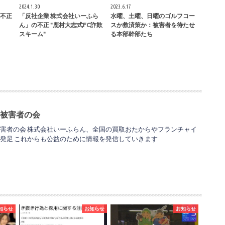
2024.1.30
2023.6.17
不正
「反社企業 株式会社いーふら
水曜、土曜、日曜のゴルフコー
ん」の不正 "鹿村大志式FC詐欺
スか救済策か：被害者を待たせ
スキーム"
る本部幹部たち
 被害者の会
害者の会 株式会社いーふらん、全国の買取おたからやフランチャイ
発足 これからも公益のために情報を発信していきます
知らせ
お知らせ
お知らせ