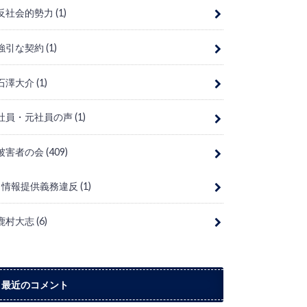
反社会的勢力
(1)
強引な契約
(1)
石澤大介
(1)
社員・元社員の声
(1)
被害者の会
(409)
情報提供義務違反
(1)
鹿村大志
(6)
最近のコメント