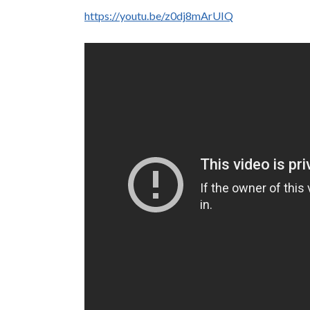
https://youtu.be/z0dj8mArUIQ