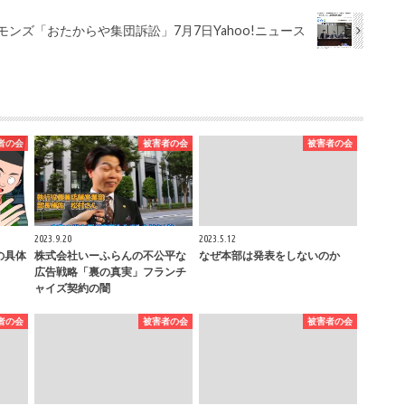
ンズ「おたからや集団訴訟」7月7日Yahoo!ニュース
者の会
被害者の会
被害者の会
2023.9.20
2023.5.12
の具体
株式会社いーふらんの不公平な
なぜ本部は発表をしないのか
広告戦略「裏の真実」フランチ
ャイズ契約の闇
者の会
被害者の会
被害者の会