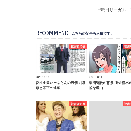
早稲田リーガルコモ
RECOMMEND
こちらの記事も人気です。
被害者の会
被害
2023.10.30
2023.10.14
反社企業いーふらんの裏側：隠
集団訴訟の背景: 返金請求
蔽と不正の連鎖
的な理由
被害者の会
被害