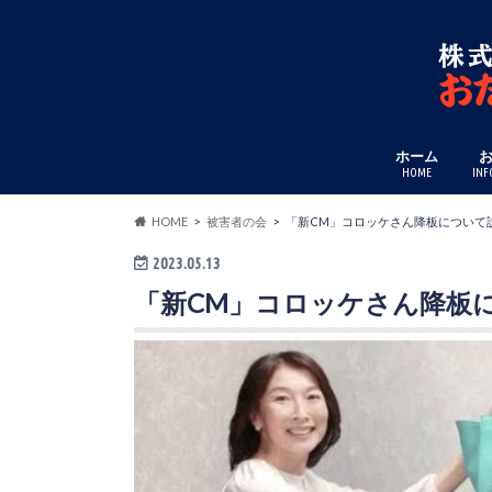
ホーム
HOME
INF
HOME
被害者の会
「新CM」コロッケさん降板について
2023.05.13
「新CM」コロッケさん降板