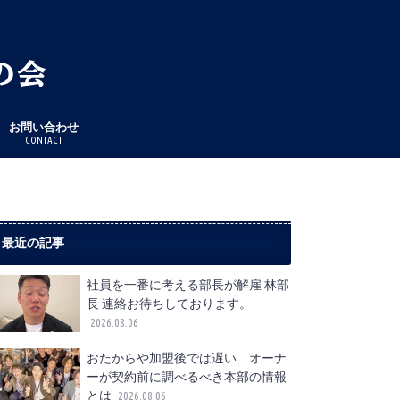
お問い合わせ
CONTACT
最近の記事
社員を一番に考える部長が解雇 林部
長 連絡お待ちしております。
2026.08.06
おたからや加盟後では遅い オーナ
ーが契約前に調べるべき本部の情報
とは
2026.08.06