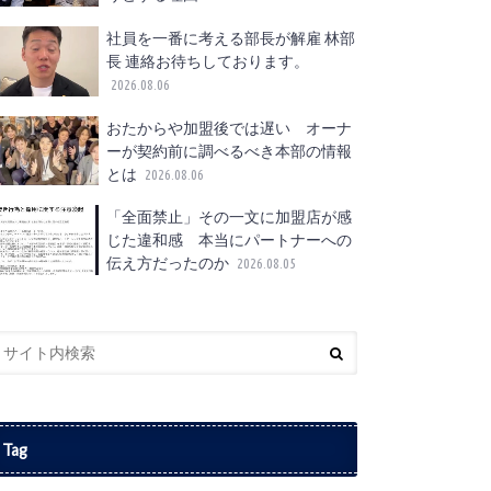
社員を一番に考える部長が解雇 林部
長 連絡お待ちしております。
2026.08.06
おたからや加盟後では遅い オーナ
ーが契約前に調べるべき本部の情報
とは
2026.08.06
「全面禁止」その一文に加盟店が感
じた違和感 本当にパートナーへの
伝え方だったのか
2026.08.05
Tag