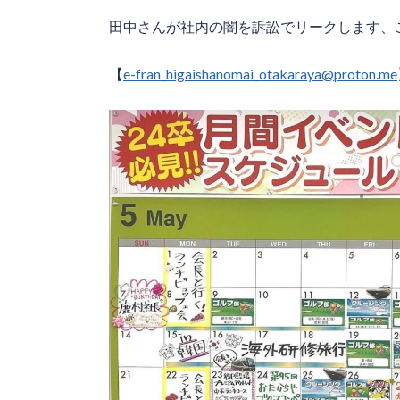
田中さんが社内の闇を訴訟でリークします、
【
e-fran_higaishanomai_otakaraya@proton.me