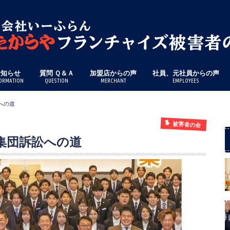
お知らせ
質問 Ｑ＆Ａ
加盟店からの声
社員、元社員からの声
ORMATION
QUESTION
MERCHANT
EMPLOYEES
への道
被害者の会
る集団訴訟への道