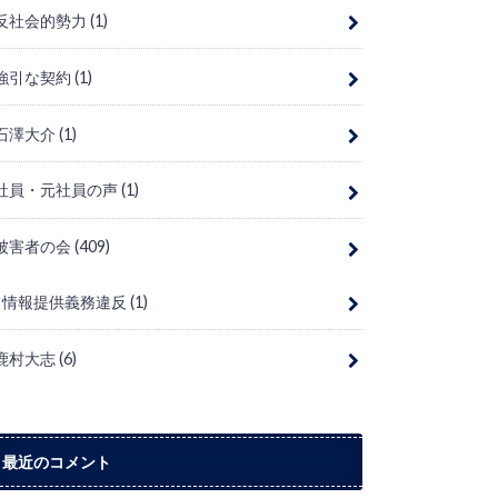
反社会的勢力
(1)
強引な契約
(1)
石澤大介
(1)
社員・元社員の声
(1)
被害者の会
(409)
情報提供義務違反
(1)
鹿村大志
(6)
最近のコメント