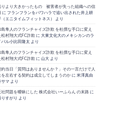
怒りより大きかったもの 被害者が失った組織への信
頼
に
フランフランをパワハラで追い出された井上耕
平（エニタイムフィットネス）
より
加島隼人のフランチャイズ詐欺 を杜撰な手口に変え
た松村翔大式FC詐欺
に
大東文化大のメキシカンのラ
イバル小比田隆太
より
加島隼人のフランチャイズ詐欺 を杜撰な手口に変え
た松村翔大式FC詐欺
に
山大
より
契約当日「質問はありませんか？」その一言だけで人
生を左右する契約は成立してしまうのか
に
米澤真由
香サマ
より
反社問題を曖昧にした 株式会社いーふらん の末路
に
通りすがり
より