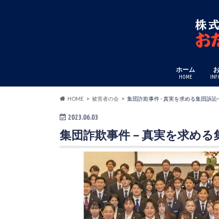
ホーム
HOME
INF
HOME
被害者の会
集団詐欺事件 - 真実を求める集団訴訟
2023.06.03
集団詐欺事件 – 真実を求め