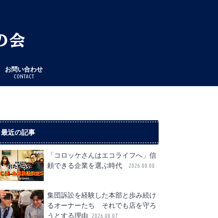
お問い合わせ
CONTACT
最近の記事
「コロッケさんはエコライフへ」信
頼できる企業を選ぶ時代
2026.08.08
集団訴訟を経験した本部と歩み続け
るオーナーたち それでも店を守ろ
うとする理由
2026.08.07