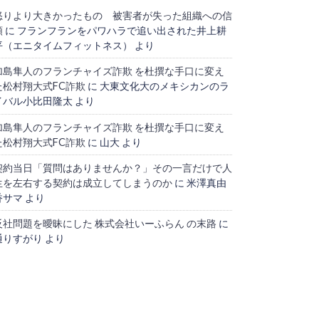
怒りより大きかったもの 被害者が失った組織への信
頼
に
フランフランをパワハラで追い出された井上耕
平（エニタイムフィットネス）
より
加島隼人のフランチャイズ詐欺 を杜撰な手口に変え
た松村翔大式FC詐欺
に
大東文化大のメキシカンのラ
イバル小比田隆太
より
加島隼人のフランチャイズ詐欺 を杜撰な手口に変え
た松村翔大式FC詐欺
に
山大
より
契約当日「質問はありませんか？」その一言だけで人
生を左右する契約は成立してしまうのか
に
米澤真由
香サマ
より
反社問題を曖昧にした 株式会社いーふらん の末路
に
通りすがり
より