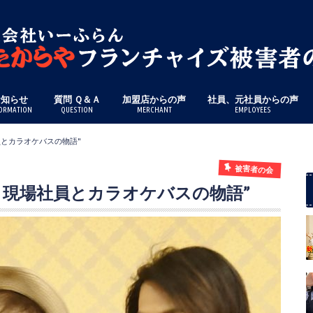
お知らせ
質問 Ｑ＆Ａ
加盟店からの声
社員、元社員からの声
ORMATION
QUESTION
MERCHANT
EMPLOYEES
員とカラオケバスの物語"
被害者の会
– 現場社員とカラオケバスの物語”