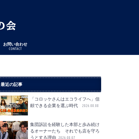
お問い合わせ
CONTACT
最近の記事
「コロッケさんはエコライフへ」信
頼できる企業を選ぶ時代
2026.08.08
集団訴訟を経験した本部と歩み続け
るオーナーたち それでも店を守ろ
うとする理由
2026.08.07