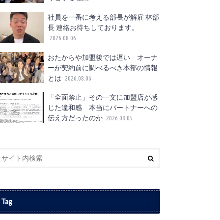
社員を一番に考える部長が解雇 林部
長 連絡お待ちしております。
2026.08.06
おたからや加盟後では遅い オーナ
ーが契約前に調べるべき本部の情報
とは
2026.08.06
「全面禁止」その一文に加盟店が感
じた違和感 本当にパートナーへの
伝え方だったのか
2026.08.05
Tag