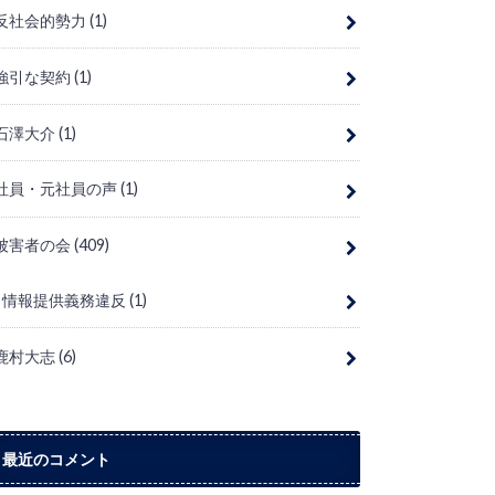
反社会的勢力
(1)
強引な契約
(1)
石澤大介
(1)
社員・元社員の声
(1)
被害者の会
(409)
情報提供義務違反
(1)
鹿村大志
(6)
最近のコメント