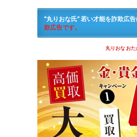
“丸りおな氏” 若い才能を詐欺広
欺広告です。
丸りおな おた