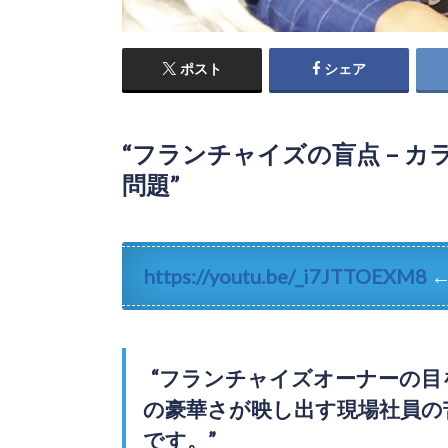
ポスト
シェア
“フランチャイズの盲点 – 
問題”
https://youtu.be/_i7JTTOEXM8
←
“フランチャイズオーナーの目
の豪華さが映し出す現場社員の
です。”