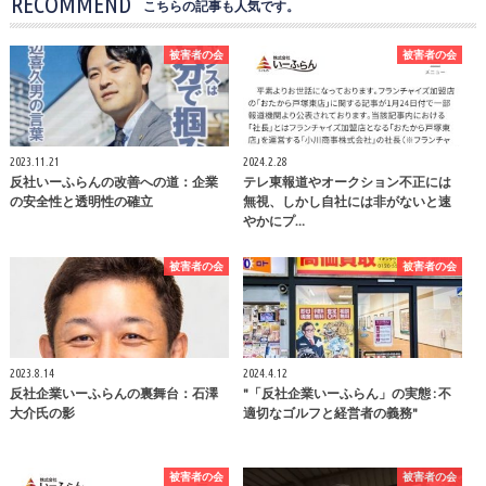
RECOMMEND
こちらの記事も人気です。
被害者の会
被害者の会
2023.11.21
2024.2.28
反社いーふらんの改善への道：企業
テレ東報道やオークション不正には
の安全性と透明性の確立
無視、しかし自社には非がないと速
やかにプ…
被害者の会
被害者の会
2023.8.14
2024.4.12
反社企業いーふらんの裏舞台：石澤
"「反社企業いーふらん」の実態 : 不
大介氏の影
適切なゴルフと経営者の義務"
被害者の会
被害者の会