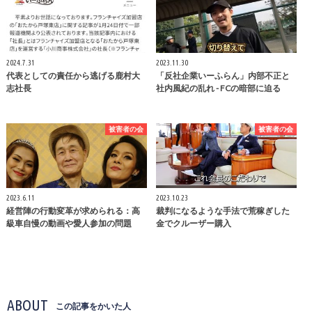
2024.7.31
2023.11.30
代表としての責任から逃げる鹿村大
「反社企業いーふらん」内部不正と
志社長
社内風紀の乱れ - FCの暗部に迫る
被害者の会
被害者の会
2023.6.11
2023.10.23
経営陣の行動変革が求められる：高
裁判になるような手法で荒稼ぎした
級車自慢の動画や愛人参加の問題
金でクルーザー購入
ABOUT
この記事をかいた人