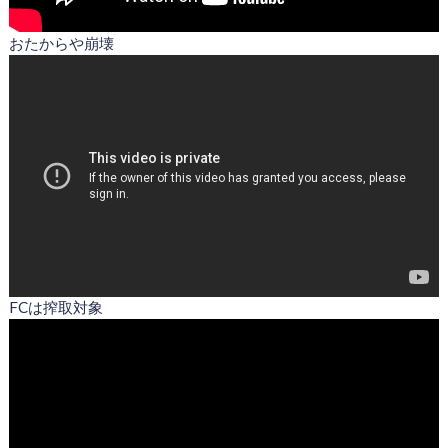
おたからや崩壊
FCは搾取対象