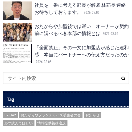
社員を一番に考える部長が解雇 林部長 連絡
お待ちしております。
2026.08.06
おたからや加盟後では遅い オーナーが契約
前に調べるべき本部の情報とは
2026.08.06
「全面禁止」その一文に加盟店が感じた違和
感 本当にパートナーへの伝え方だったのか
2026.08.05
Tag
FRIDAY
おたからやフランチャイズ被害者の会
お知らせ
必ず読んでほしい
情報提供義務違反