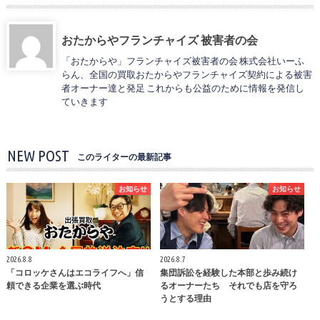
おたからやフランチャイズ 被害者の会
「おたからや」フランチャイズ被害者の会 株式会社いーふ
らん、全国の買取おたからやフランチャイズ契約による被害
者オーナー達と発足 これからも公益のために情報を発信し
ていきます
NEW POST
このライターの最新記事
お知らせ
お知らせ
2026.8.8
2026.8.7
「コロッケさんはエコライフへ」信
集団訴訟を経験した本部と歩み続け
頼できる企業を選ぶ時代
るオーナーたち それでも店を守ろ
うとする理由