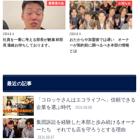
被害者の会
お知らせ
2026.8.6
2026.8.6
社員を一番に考える部長が解雇 林部
おたからや加盟後では遅い オーナ
長 連絡お待ちしております。
ーが契約前に調べるべき本部の情報
とは
最近の記事
「コロッケさんはエコライフへ」信頼できる
企業を選ぶ時代
2026.08.08
集団訴訟を経験した本部と歩み続けるオーナ
ーたち それでも店を守ろうとする理由
2026.08.07