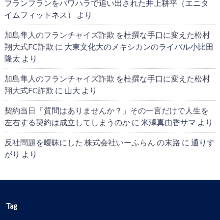
フランフランをパワハラで追い出された井上耕平（エニタ
イムフィットネス）
より
加島隼人のフランチャイズ詐欺 を杜撰な手口に変えた松村
翔大式FC詐欺
に
大東文化大のメキシカンのライバル小比田
隆太
より
加島隼人のフランチャイズ詐欺 を杜撰な手口に変えた松村
翔大式FC詐欺
に
山大
より
契約当日「質問はありませんか？」その一言だけで人生を
左右する契約は成立してしまうのか
に
米澤真由香サマ
より
反社問題を曖昧にした 株式会社いーふらん の末路
に
通りす
がり
より
Tag