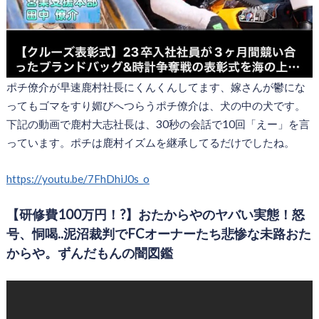
ポチ僚介が早速鹿村社長にくんくんしてます、嫁さんが鬱にな
ってもゴマをすり媚びへつらうポチ僚介は、犬の中の犬です。
下記の動画で鹿村大志社長は、30秒の会話で10回「えー」を言
っています。ポチは鹿村イズムを継承してるだけでしたね。
https://youtu.be/7FhDhiJ0s_o
【研修費100万円！?】おたからやのヤバい実態！怒
号、恫喝..泥沼裁判でFCオーナーたち悲惨な未路おた
からや。ずんだもんの闇図鑑