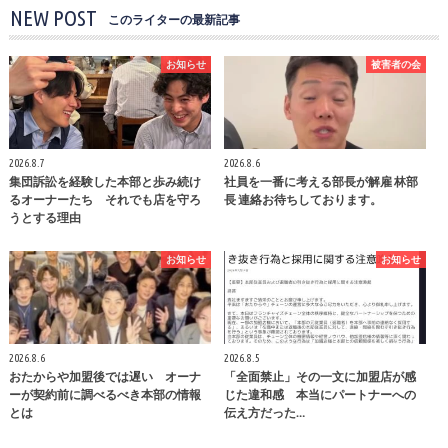
NEW POST
このライターの最新記事
お知らせ
被害者の会
2026.8.7
2026.8.6
集団訴訟を経験した本部と歩み続け
社員を一番に考える部長が解雇 林部
るオーナーたち それでも店を守ろ
長 連絡お待ちしております。
うとする理由
お知らせ
お知らせ
2026.8.6
2026.8.5
おたからや加盟後では遅い オーナ
「全面禁止」その一文に加盟店が感
ーが契約前に調べるべき本部の情報
じた違和感 本当にパートナーへの
とは
伝え方だった…