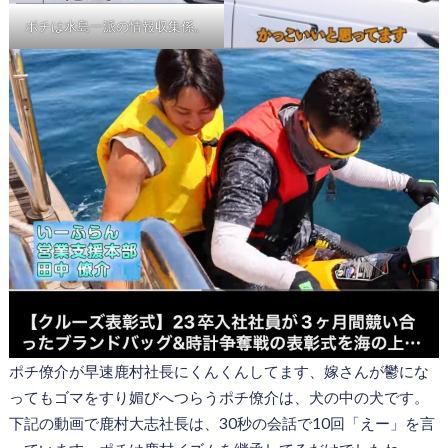
ポチは水島一派の情報収集係。
ポチ僚介が早速鹿村社長にくんくんしてます、嫁さんが鬱にな
ってもゴマをすり媚びへつらうポチ僚介は、犬の中の犬です。
下記の動画で鹿村大志社長は、30秒の会話で10回「えー」を言