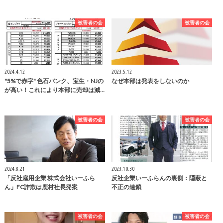
被害者の会
被害者の会
2024.4.12
2023.5.12
"5%で赤字" 色石バンク、宝生・NJの
なぜ本部は発表をしないのか
が高い！これにより本部に売却は減…
被害者の会
被害者の会
2024.8.21
2023.10.30
「反社雇用企業 株式会社いーふら
反社企業いーふらんの裏側：隠蔽と
ん」FC詐欺は鹿村社長発案
不正の連鎖
被害者の会
被害者の会