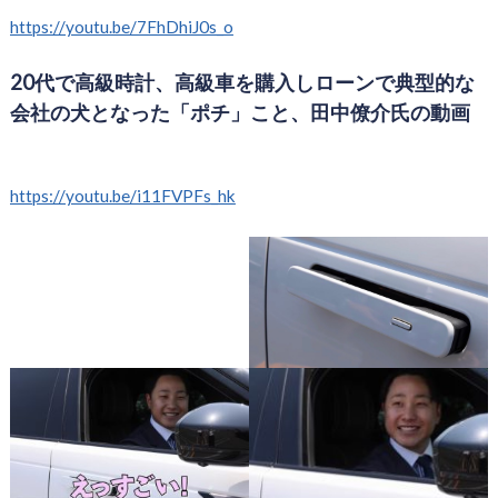
https://youtu.be/7FhDhiJ0s_o
20代で高級時計、高級車を購入しローンで典型的な
会社の犬となった「ポチ」こと、田中僚介氏の動画
https://youtu.be/i11FVPFs_hk