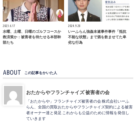
2023.6.17
2024.9.28
水曜、土曜、日曜のゴルフコースか
いーふらん強姦未遂事件事件「抵抗
救済策か：被害者を待たせる本部幹
不能な状態」まで酒を飲ませてた卑
部たち
劣な行為
ABOUT
この記事をかいた人
おたからやフランチャイズ 被害者の会
「おたからや」フランチャイズ被害者の会 株式会社いーふ
らん、全国の買取おたからやフランチャイズ契約による被害
者オーナー達と発足 これからも公益のために情報を発信し
ていきます