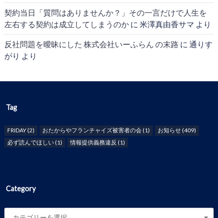
契約当日「質問はありませんか？」その一言だけで人生を
左右する契約は成立してしまうのか
に
米澤真由香サマ
より
反社問題を曖昧にした 株式会社いーふらん の末路
に
通りす
がり
より
Tag
FRIDAY
(2)
おたからやフランチャイズ被害者の会
(1)
お知らせ
(409)
必ず読んでほしい
(1)
情報提供義務違反
(1)
Category