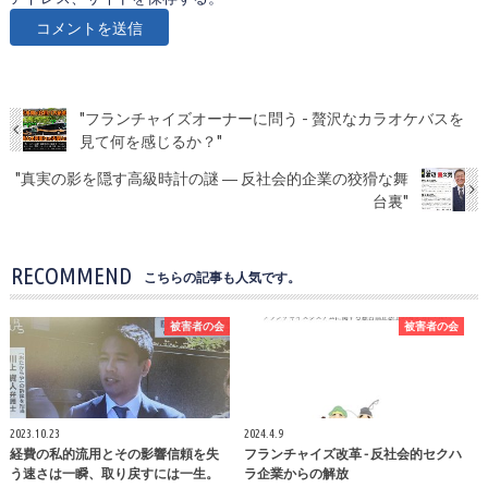
"フランチャイズオーナーに問う - 贅沢なカラオケバスを
見て何を感じるか？"
"真実の影を隠す高級時計の謎 ― 反社会的企業の狡猾な舞
台裏"
RECOMMEND
こちらの記事も人気です。
被害者の会
被害者の会
2023.10.23
2024.4.9
経費の私的流用とその影響信頼を失
フランチャイズ改革 - 反社会的セクハ
う速さは一瞬、取り戻すには一生。
ラ企業からの解放