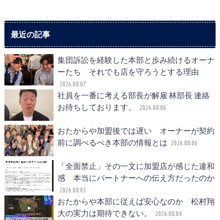
最近の記事
集団訴訟を経験した本部と歩み続けるオーナ
ーたち それでも店を守ろうとする理由
2026.08.07
社員を一番に考える部長が解雇 林部長 連絡
お待ちしております。
2026.08.06
おたからや加盟後では遅い オーナーが契約
前に調べるべき本部の情報とは
2026.08.06
「全面禁止」その一文に加盟店が感じた違和
感 本当にパートナーへの伝え方だったのか
2026.08.05
おたからや本部に従えば安心なのか 松村翔
大の実力は期待できない。
2026.08.04