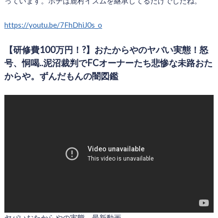
っています。ポチは鹿村イズムを継承してるだけでしたね。
https://youtu.be/7FhDhiJ0s_o
【研修費100万円！?】おたからやのヤバい実態！怒
号、恫喝..泥沼裁判でFCオーナーたち悲惨な未路おた
からや。ずんだもんの闇図鑑
ヤバいおたからやの実態、最新動画