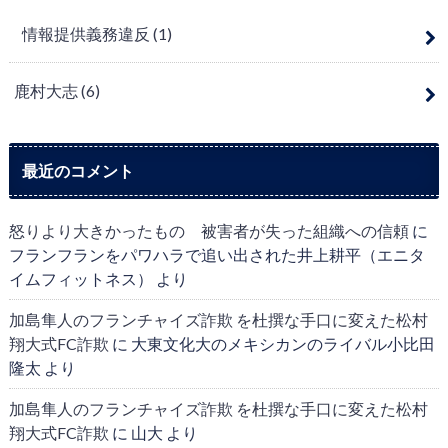
情報提供義務違反
(1)
鹿村大志
(6)
最近のコメント
怒りより大きかったもの 被害者が失った組織への信頼
に
フランフランをパワハラで追い出された井上耕平（エニタ
イムフィットネス）
より
加島隼人のフランチャイズ詐欺 を杜撰な手口に変えた松村
翔大式FC詐欺
に
大東文化大のメキシカンのライバル小比田
隆太
より
加島隼人のフランチャイズ詐欺 を杜撰な手口に変えた松村
翔大式FC詐欺
に
山大
より