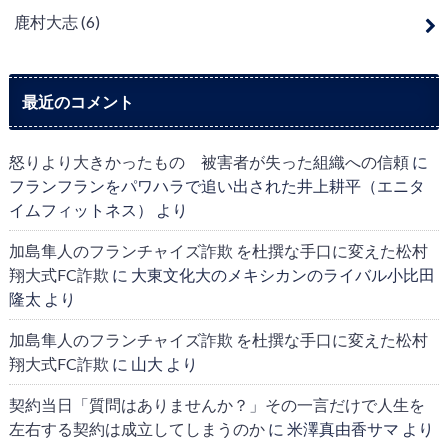
鹿村大志
(6)
最近のコメント
怒りより大きかったもの 被害者が失った組織への信頼
に
フランフランをパワハラで追い出された井上耕平（エニタ
イムフィットネス）
より
加島隼人のフランチャイズ詐欺 を杜撰な手口に変えた松村
翔大式FC詐欺
に
大東文化大のメキシカンのライバル小比田
隆太
より
加島隼人のフランチャイズ詐欺 を杜撰な手口に変えた松村
翔大式FC詐欺
に
山大
より
契約当日「質問はありませんか？」その一言だけで人生を
左右する契約は成立してしまうのか
に
米澤真由香サマ
より