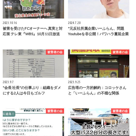
2023.10.16
2024.7.20
被害を受けたFCオーナーへ 真実と対
"元反社所属企業いーふらん、問題
応策 テレ東『WBS』10月11日放送
Youtubeを非公開！パワハラ蔓延企業
被害者の会
被害者の会
2023.9.7
2023.9.25
"会長 社長"の仕事ぶり：組織をダメ
広告塔の一方的解約：コロッケさん
にする2人は今日もゴルフ
と「いーふらん」の不穏な関係
被害者の会
被害者の会