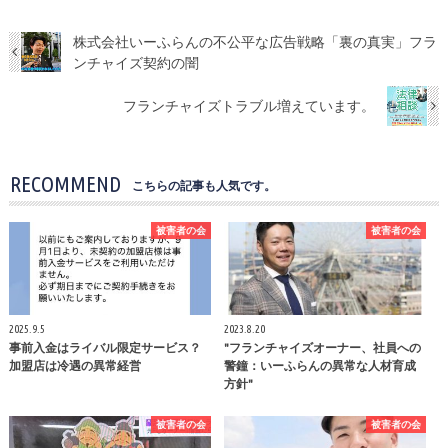
株式会社いーふらんの不公平な広告戦略「裏の真実」フラ
ンチャイズ契約の闇
フランチャイズトラブル増えています。
RECOMMEND
こちらの記事も人気です。
被害者の会
被害者の会
2025.9.5
2023.8.20
事前入金はライバル限定サービス？
"フランチャイズオーナー、社員への
加盟店は冷遇の異常経営
警鐘：いーふらんの異常な人材育成
方針"
被害者の会
被害者の会