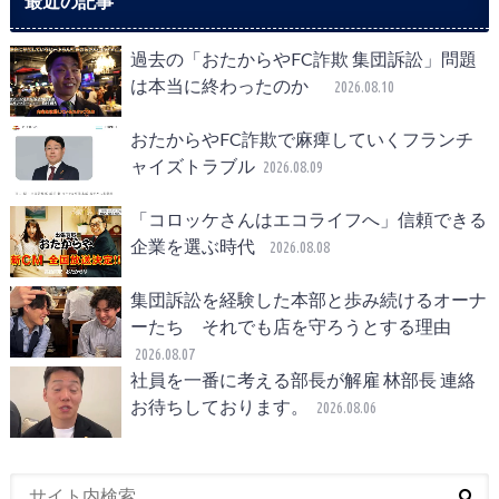
最近の記事
過去の「おたからやFC詐欺 集団訴訟」問題
は本当に終わったのか
2026.08.10
おたからやFC詐欺で麻痺していくフランチ
ャイズトラブル
2026.08.09
「コロッケさんはエコライフへ」信頼できる
企業を選ぶ時代
2026.08.08
集団訴訟を経験した本部と歩み続けるオーナ
ーたち それでも店を守ろうとする理由
2026.08.07
社員を一番に考える部長が解雇 林部長 連絡
お待ちしております。
2026.08.06