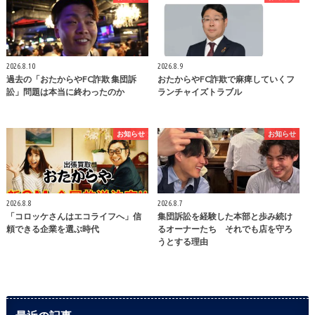
2026.8.10
2026.8.9
過去の「おたからやFC詐欺 集団訴
おたからやFC詐欺で麻痺していくフ
訟」問題は本当に終わったのか
ランチャイズトラブル
お知らせ
お知らせ
2026.8.8
2026.8.7
「コロッケさんはエコライフへ」信
集団訴訟を経験した本部と歩み続け
頼できる企業を選ぶ時代
るオーナーたち それでも店を守ろ
うとする理由