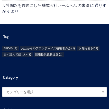
反社問題を曖昧にした 株式会社いーふらん の末路
に
通りす
がり
より
Tag
FRIDAY
(2)
おたからやフランチャイズ被害者の会
(1)
お知らせ
(409)
必ず読んでほしい
(1)
情報提供義務違反
(1)
Category