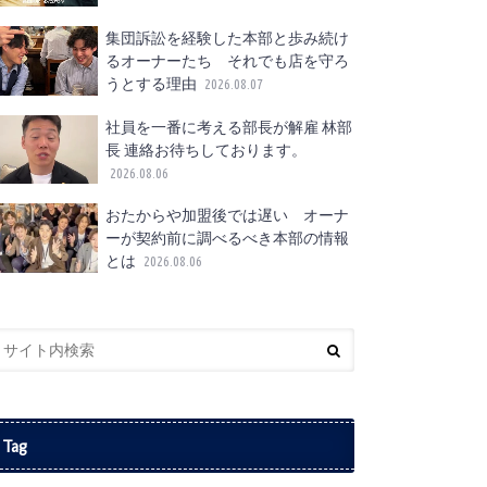
集団訴訟を経験した本部と歩み続け
るオーナーたち それでも店を守ろ
うとする理由
2026.08.07
社員を一番に考える部長が解雇 林部
長 連絡お待ちしております。
2026.08.06
おたからや加盟後では遅い オーナ
ーが契約前に調べるべき本部の情報
とは
2026.08.06
Tag