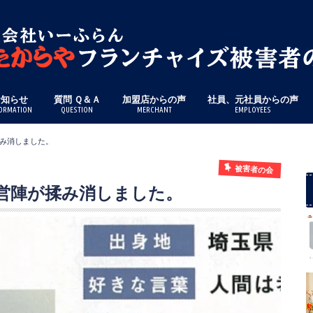
お知らせ
質問 Ｑ＆Ａ
加盟店からの声
社員、元社員からの声
ORMATION
QUESTION
MERCHANT
EMPLOYEES
み消しました。
被害者の会
営陣が揉み消しました。