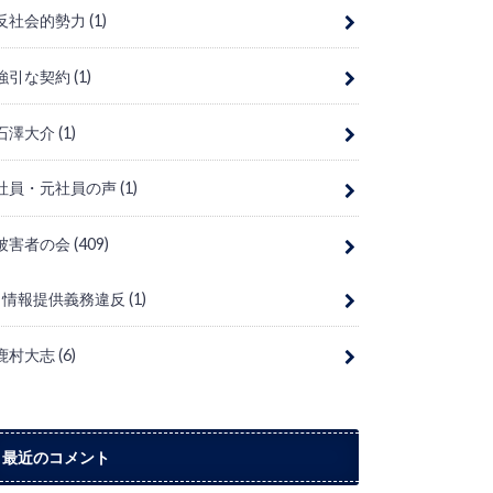
反社会的勢力
(1)
強引な契約
(1)
石澤大介
(1)
社員・元社員の声
(1)
被害者の会
(409)
情報提供義務違反
(1)
鹿村大志
(6)
最近のコメント