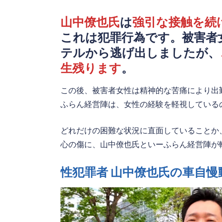
山中僚也氏
は
強引な接触を続
これは犯罪行為です。被害者
テルから逃げ出しましたが、
生残ります
。
この後、被害者女性は精神的な苦痛により出
ふらん経営陣は、女性の経験を軽視している
どれだけの困難な状況に直面していることか
心の傷に、山中僚也氏といーふらん経営陣が
性犯罪者 山中僚也氏の車自慢