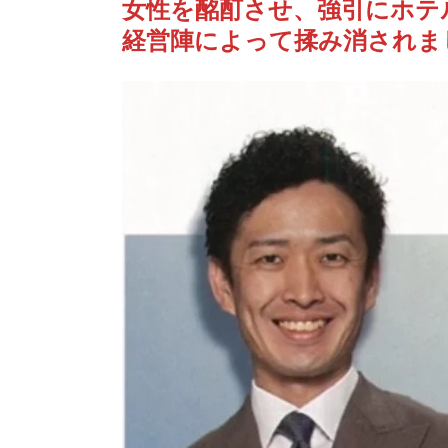
女性を酩酊させ、強引にホテ
経営陣によって揉み消されま