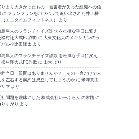
怒りより大きかったもの 被害者が失った組織への信
頼
に
フランフランをパワハラで追い出された井上耕
平（エニタイムフィットネス）
より
加島隼人のフランチャイズ詐欺 を杜撰な手口に変え
た松村翔大式FC詐欺
に
大東文化大のメキシカンのラ
イバル小比田隆太
より
加島隼人のフランチャイズ詐欺 を杜撰な手口に変え
た松村翔大式FC詐欺
に
山大
より
契約当日「質問はありませんか？」その一言だけで人
生を左右する契約は成立してしまうのか
に
米澤真由
香サマ
より
反社問題を曖昧にした 株式会社いーふらん の末路
に
通りすがり
より