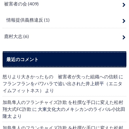
被害者の会
(409)
情報提供義務違反
(1)
鹿村大志
(6)
最近のコメント
怒りより大きかったもの 被害者が失った組織への信頼
に
フランフランをパワハラで追い出された井上耕平（エニタ
イムフィットネス）
より
加島隼人のフランチャイズ詐欺 を杜撰な手口に変えた松村
翔大式FC詐欺
に
大東文化大のメキシカンのライバル小比田
隆太
より
加島隼人のフランチャイズ詐欺 を杜撰な手口に変えた松村