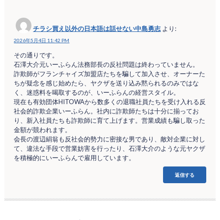
チラシ買え以外の日本語は話せない中島勇志
より:
2026年5月4日 11:42 PM
その通りです。
石澤大介元いーふらん法務部長の反社問題は終わっていません。
詐欺師がフランチャイズ加盟店たちを騙して加入させ、オーナーた
ちが疑念を感じ始めたら、ヤクザを送り込み黙られるのみではな
く、迷惑料を喝取するのが、いーふらんの経営スタイル。
現在も有効団体HITOWAから数多くの退職社員たちを受け入れる反
社会的詐欺企業いーふらん。社内に詐欺師たちは十分に揃ってお
り、新入社員たちも詐欺師に育て上げます。営業成績も騙し取った
金額が競われます。
会長の渡辺絹翁も反社会的勢力に密接な男であり、敵対企業に対し
て、違法な手段で営業妨害を行ったり、石澤大介のような元ヤクザ
を積極的にいーふらんで雇用しています。
返信する