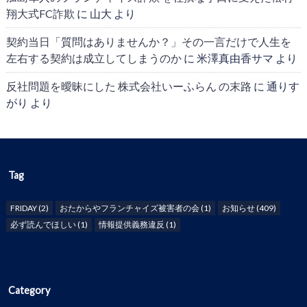
翔大式FC詐欺
に
山大
より
契約当日「質問はありませんか？」その一言だけで人生を
左右する契約は成立してしまうのか
に
米澤真由香サマ
より
反社問題を曖昧にした 株式会社いーふらん の末路
に
通りす
がり
より
Tag
FRIDAY
(2)
おたからやフランチャイズ被害者の会
(1)
お知らせ
(409)
必ず読んでほしい
(1)
情報提供義務違反
(1)
Category