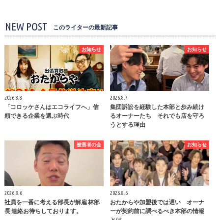
NEW POST
このライターの最新記事
お知らせ
お知らせ
2026.8.8
2026.8.7
「コロッケさんはエコライフへ」信
集団訴訟を経験した本部と歩み続け
頼できる企業を選ぶ時代
るオーナーたち それでも店を守ろ
うとする理由
被害者の会
お知らせ
2026.8.6
2026.8.6
社員を一番に考える部長が解雇 林部
おたからや加盟後では遅い オーナ
長 連絡お待ちしております。
ーが契約前に調べるべき本部の情報
とは