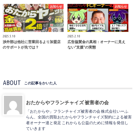
お知らせ
お知らせ
2025.5.10
2025.2.10
渉外部は他社に営業回るより加盟店
広告協賛金の真相：オーナーに見え
のサポートが先では？
ない“支援”の実態
ABOUT
この記事をかいた人
おたからやフランチャイズ 被害者の会
「おたからや」フランチャイズ被害者の会 株式会社いーふ
らん、全国の買取おたからやフランチャイズ契約による被害
者オーナー達と発足 これからも公益のために情報を発信し
ていきます