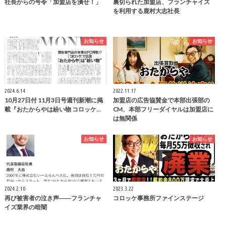
社長からの号令「加盟店を潰せ！」
裏切られた加盟店、フランチャイズ
を利用する鹿村大志社長
お知らせ
お知らせ
2024.6.14
2022.11.17
10月27日付 11月3日号週刊新潮に掲
加盟店の広告協賛金で本部出張部の
載『おたからやは紛い物 コロッケ…
CM、本部フリーダイヤルは加盟店に
は無関係
お知らせ
お知らせ
2024.2.10
2023.3.22
再び被害者の泣き声――フランチャ
コロッケ事務所ファインステージ
イズ業界の暗闇