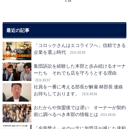
最近の記事
「コロッケさんはエコライフへ」信頼できる
企業を選ぶ時代
2026.08.08
集団訴訟を経験した本部と歩み続けるオーナ
ーたち それでも店を守ろうとする理由
2026.08.07
社員を一番に考える部長が解雇 林部長 連絡
お待ちしております。
2026.08.06
おたからや加盟後では遅い オーナーが契約
前に調べるべき本部の情報とは
2026.08.06
「全面禁止」その一文に加盟店が感じた違和