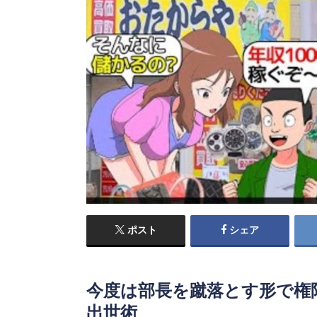
ポスト
シェア
今度は部長を蹴落とす形で権
出世術