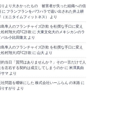
怒りより大きかったもの 被害者が失った組織への信
頼
に
フランフランをパワハラで追い出された井上耕
平（エニタイムフィットネス）
より
加島隼人のフランチャイズ詐欺 を杜撰な手口に変え
た松村翔大式FC詐欺
に
大東文化大のメキシカンのラ
イバル小比田隆太
より
加島隼人のフランチャイズ詐欺 を杜撰な手口に変え
た松村翔大式FC詐欺
に
山大
より
契約当日「質問はありませんか？」その一言だけで人
生を左右する契約は成立してしまうのか
に
米澤真由
香サマ
より
反社問題を曖昧にした 株式会社いーふらん の末路
に
通りすがり
より