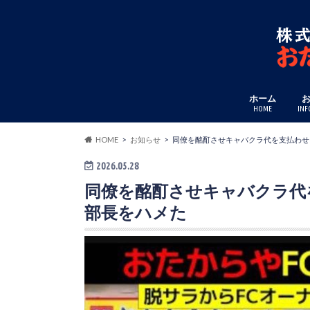
ホーム
HOME
INF
HOME
お知らせ
同僚を酩酊させキャバクラ代を支払わせ
2026.05.28
同僚を酩酊させキャバクラ代
部長をハメた