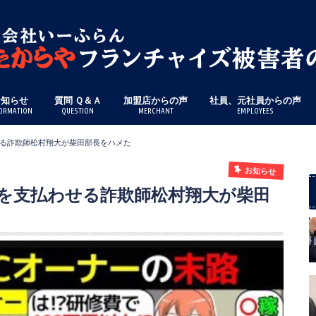
お知らせ
質問 Ｑ＆Ａ
加盟店からの声
社員、元社員からの声
ORMATION
QUESTION
MERCHANT
EMPLOYEES
る詐欺師松村翔大が柴田部長をハメた
お知らせ
を支払わせる詐欺師松村翔大が柴田