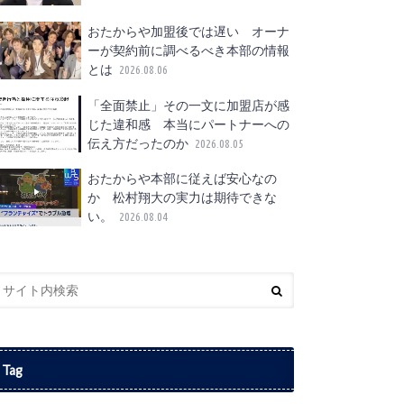
おたからや加盟後では遅い オーナ
ーが契約前に調べるべき本部の情報
とは
2026.08.06
「全面禁止」その一文に加盟店が感
じた違和感 本当にパートナーへの
伝え方だったのか
2026.08.05
おたからや本部に従えば安心なの
か 松村翔大の実力は期待できな
い。
2026.08.04
Tag