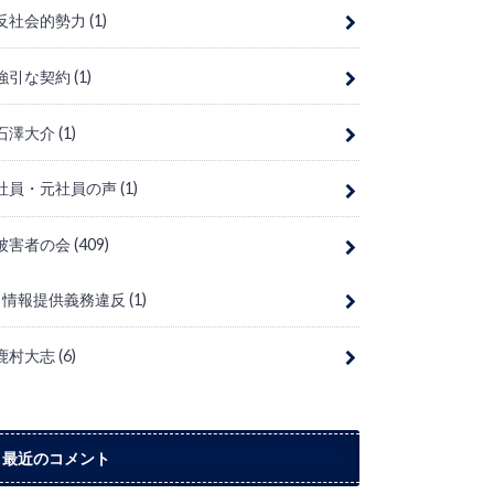
反社会的勢力
(1)
強引な契約
(1)
石澤大介
(1)
社員・元社員の声
(1)
被害者の会
(409)
情報提供義務違反
(1)
鹿村大志
(6)
最近のコメント