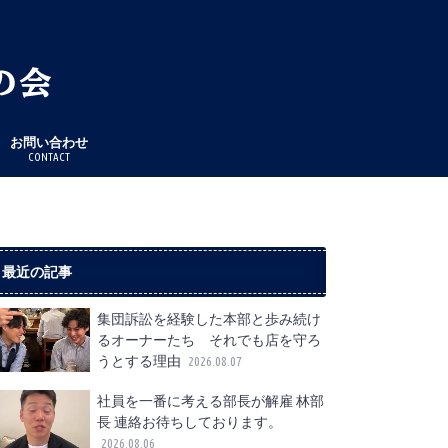
お問い合わせ
CONTACT
最近の記事
集団訴訟を経験した本部と歩み続け
るオーナーたち それでも店を守ろ
うとする理由
2026.08.07
社員を一番に考える部長が解雇 林部
長 連絡お待ちしております。
2026.08.06