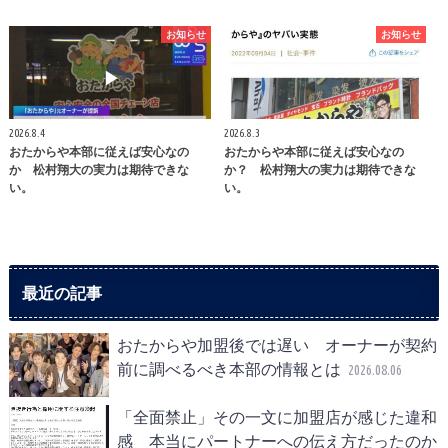
お知らせ
お知らせ
2026.8.4
2026.8.3
おたからや本部に従えば安心なの
おたからや本部に従えば安心なの
か 松村翔大の実力は期待できな
か？ 松村翔大の実力は期待できな
い。
い。
最近の記事
おたからや加盟後では遅い オーナーが契約
前に調べるべき本部の情報とは
2026.08.06
「全面禁止」その一文に加盟店が感じた違和
感 本当にパートナーへの伝え方だったのか