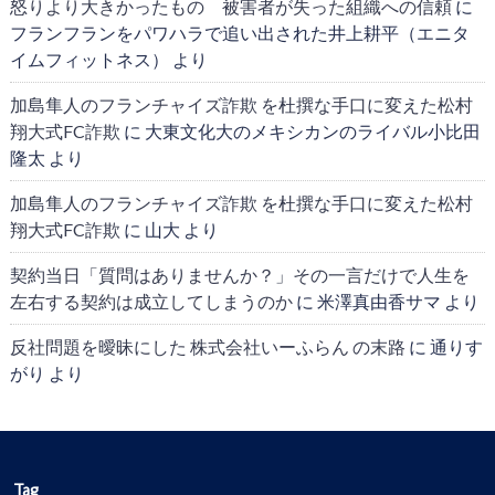
怒りより大きかったもの 被害者が失った組織への信頼
に
フランフランをパワハラで追い出された井上耕平（エニタ
イムフィットネス）
より
加島隼人のフランチャイズ詐欺 を杜撰な手口に変えた松村
翔大式FC詐欺
に
大東文化大のメキシカンのライバル小比田
隆太
より
加島隼人のフランチャイズ詐欺 を杜撰な手口に変えた松村
翔大式FC詐欺
に
山大
より
契約当日「質問はありませんか？」その一言だけで人生を
左右する契約は成立してしまうのか
に
米澤真由香サマ
より
反社問題を曖昧にした 株式会社いーふらん の末路
に
通りす
がり
より
Tag