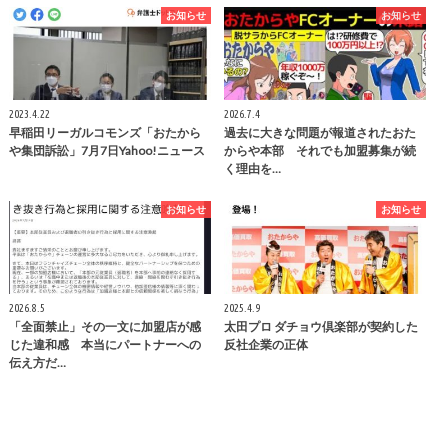
お知らせ
お知らせ
2023.4.22
2026.7.4
早稲田リーガルコモンズ「おたから
過去に大きな問題が報道されたおた
や集団訴訟」7月7日Yahoo!ニュース
からや本部 それでも加盟募集が続
く理由を…
お知らせ
お知らせ
2026.8.5
2025.4.9
「全面禁止」その一文に加盟店が感
太田プロ ダチョウ倶楽部が契約した
じた違和感 本当にパートナーへの
反社企業の正体
伝え方だ…