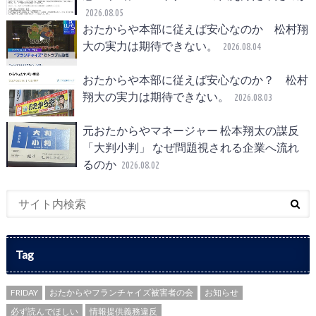
2026.08.05
おたからや本部に従えば安心なのか 松村翔
大の実力は期待できない。
2026.08.04
おたからや本部に従えば安心なのか？ 松村
翔大の実力は期待できない。
2026.08.03
元おたからやマネージャー 松本翔太の謀反
「大判小判」 なぜ問題視される企業へ流れ
るのか
2026.08.02
Tag
FRIDAY
おたからやフランチャイズ被害者の会
お知らせ
必ず読んでほしい
情報提供義務違反