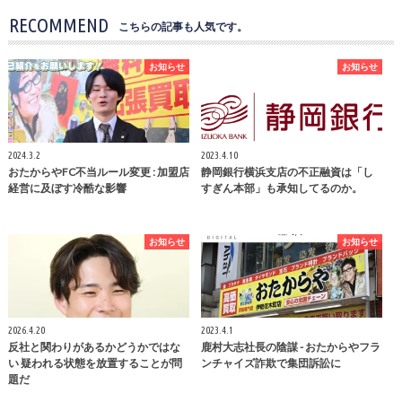
RECOMMEND
こちらの記事も人気です。
お知らせ
お知らせ
2024.3.2
2023.4.10
おたからやFC不当ルール変更 : 加盟店
静岡銀行横浜支店の不正融資は「し
経営に及ぼす冷酷な影響
すぎん本部」も承知してるのか。
お知らせ
お知らせ
2026.4.20
2023.4.1
反社と関わりがあるかどうかではな
鹿村大志社長の陰謀 - おたからやフラ
い 疑われる状態を放置することが問
ンチャイズ詐欺で集団訴訟に
題だ