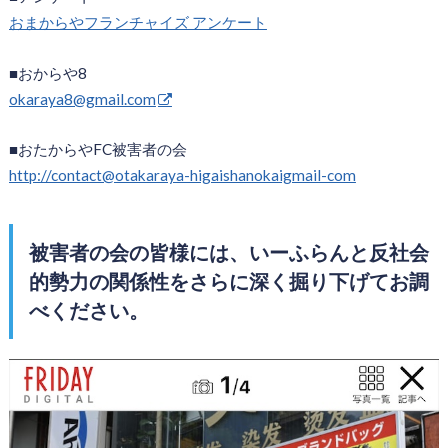
おまからやフランチャイズ アンケート
■おからや8
okaraya8@gmail.com
■おたからやFC被害者の会
http://contact@otakaraya-higaishanokaigmail-com
被害者の会の皆様には、いーふらんと反社会
的勢力の関係性をさらに深く掘り下げてお調
べください。