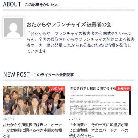
ABOUT
この記事をかいた人
おたからやフランチャイズ 被害者の会
「おたからや」フランチャイズ被害者の会 株式会社いーふ
らん、全国の買取おたからやフランチャイズ契約による被害
者オーナー達と発足 これからも公益のために情報を発信し
ていきます
NEW POST
このライターの最新記事
お知らせ
お知らせ
2026.8.6
2026.8.5
おたからや加盟後では遅い オーナ
「全面禁止」その一文に加盟店が感
ーが契約前に調べるべき本部の情報
じた違和感 本当にパートナーへの
とは
伝え方だった…