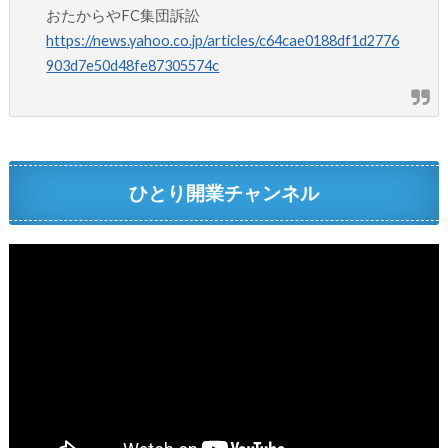
おたからやFC集団訴訟
https://news.yahoo.co.jp/articles/c64cae0188df1d2776
903d7e50d48fe87305574c
ひとり開業チャンネル