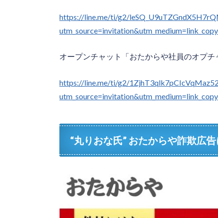
https://line.me/ti/g2/leSQ_U9uTZGndX5
utm_source=invitation&utm_medium=link_cop
オープンチャット「おたからや社員のオプチ
https://line.me/ti/g2/1ZjhT3qlk7pCIcVqM
utm_source=invitation&utm_medium=link_cop
“丸りおな氏” おたからや詐欺広