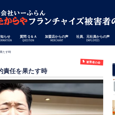
お知らせ
質問 Ｑ＆Ａ
加盟店からの声
社員、元社員からの声
ORMATION
QUESTION
MERCHANT
EMPLOYEES
果たす時
被害者の会
的責任を果たす時