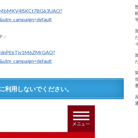
H7rQMbMKV4lSKCt7BG63UAQ?
y&utm_campaign=default
ャ」
az52dnPE6Tjv1M6ZMrGAQ?
y&utm_campaign=default
告に利用しないでください。