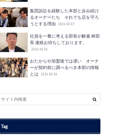
集団訴訟を経験した本部と歩み続け
るオーナーたち それでも店を守ろ
うとする理由
2026.08.07
社員を一番に考える部長が解雇 林部
長 連絡お待ちしております。
2026.08.06
おたからや加盟後では遅い オーナ
ーが契約前に調べるべき本部の情報
とは
2026.08.06
Tag