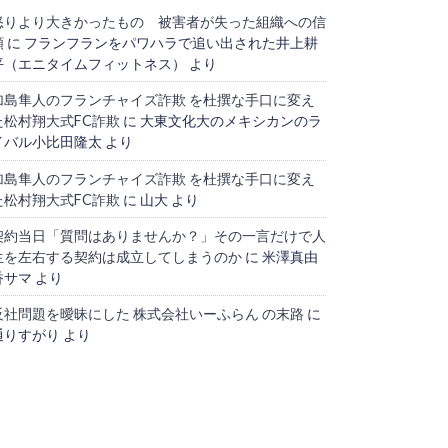
怒りより大きかったもの 被害者が失った組織への信
頼
に
フランフランをパワハラで追い出された井上耕
平（エニタイムフィットネス）
より
加島隼人のフランチャイズ詐欺 を杜撰な手口に変え
た松村翔大式FC詐欺
に
大東文化大のメキシカンのラ
イバル小比田隆太
より
加島隼人のフランチャイズ詐欺 を杜撰な手口に変え
た松村翔大式FC詐欺
に
山大
より
契約当日「質問はありませんか？」その一言だけで人
生を左右する契約は成立してしまうのか
に
米澤真由
香サマ
より
反社問題を曖昧にした 株式会社いーふらん の末路
に
通りすがり
より