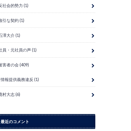
反社会的勢力
(1)
強引な契約
(1)
石澤大介
(1)
社員・元社員の声
(1)
被害者の会
(409)
情報提供義務違反
(1)
鹿村大志
(6)
最近のコメント