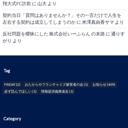
翔大式FC詐欺
に
山大
より
契約当日「質問はありませんか？」その一言だけで人生を
左右する契約は成立してしまうのか
に
米澤真由香サマ
より
反社問題を曖昧にした 株式会社いーふらん の末路
に
通りす
がり
より
Tag
FRIDAY
(2)
おたからやフランチャイズ被害者の会
(1)
お知らせ
(409)
必ず読んでほしい
(1)
情報提供義務違反
(1)
Category