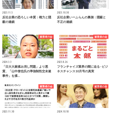
2023.11.5
2023.10.30
反社企業の恐ろしい本質：権力と隠
反社企業いーふらんの裏側：隠蔽と
蔽の連鎖
不正の連鎖
被害者の会
被害者の会
2024.3.3
2023.8.26
「日大大麻揉み消し問題」より悪
フランチャイズ業界の闇に迫る - ビジ
質、「山中僚也氏の準強制性交未遂
ネスチャンス10月号の真実
事件」を揉…
被害者の会
被害者の会
2023.11.30
2024.10.18