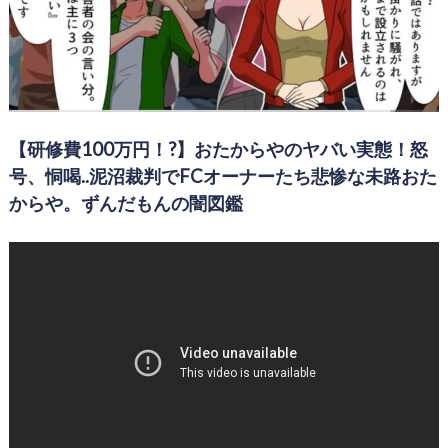
【研修費100万円！?】おたからやのヤバい実態！怒
号、恫喝..泥沼裁判でFCオーナーたち悲惨な未路おた
からや。ずんだもんの闇図鑑