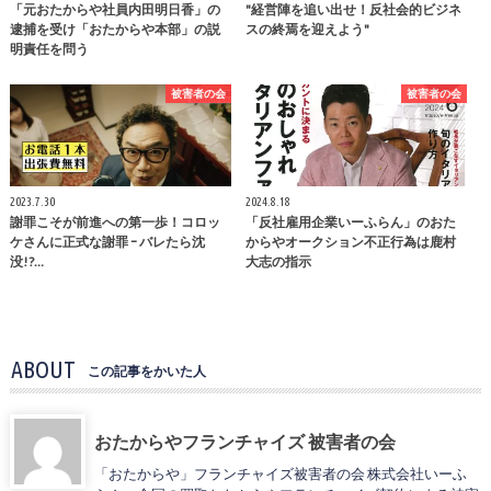
「元おたからや社員内田明日香」の
"経営陣を追い出せ！反社会的ビジネ
逮捕を受け「おたからや本部」の説
スの終焉を迎えよう"
明責任を問う
被害者の会
被害者の会
2023.7.30
2024.8.18
謝罪こそが前進への第一歩！コロッ
「反社雇用企業いーふらん」のおた
ケさんに正式な謝罪 ｰ バレたら沈
からやオークション不正行為は鹿村
没!?…
大志の指示
ABOUT
この記事をかいた人
おたからやフランチャイズ 被害者の会
「おたからや」フランチャイズ被害者の会 株式会社いーふ