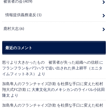
被害者の会
(409)
情報提供義務違反
(1)
鹿村大志
(6)
最近のコメント
怒りより大きかったもの 被害者が失った組織への信頼
に
フランフランをパワハラで追い出された井上耕平（エニタ
イムフィットネス）
より
加島隼人のフランチャイズ詐欺 を杜撰な手口に変えた松村
翔大式FC詐欺
に
大東文化大のメキシカンのライバル小比田
隆太
より
加島隼人のフランチャイズ詐欺 を杜撰な手口に変えた松村