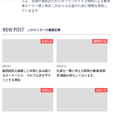
らん、全国の買取おたからやフランチャイズ契約による被害
者オーナー達と発足 これからも公益のために情報を発信し
ていきます
NEW POST
このライターの最新記事
お知らせ
被害者の会
2026.8.7
2026.8.6
集団訴訟を経験した本部と歩み続け
社員を一番に考える部長が解雇 林部
るオーナーたち それでも店を守ろ
長 連絡お待ちしております。
うとする理由
お知らせ
お知らせ