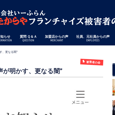
お知らせ
質問 Ｑ＆Ａ
加盟店からの声
社員、元社員からの声
ORMATION
QUESTION
MERCHANT
EMPLOYEES
す、更なる闇"
被害者の会
の声が明かす、更なる闇”