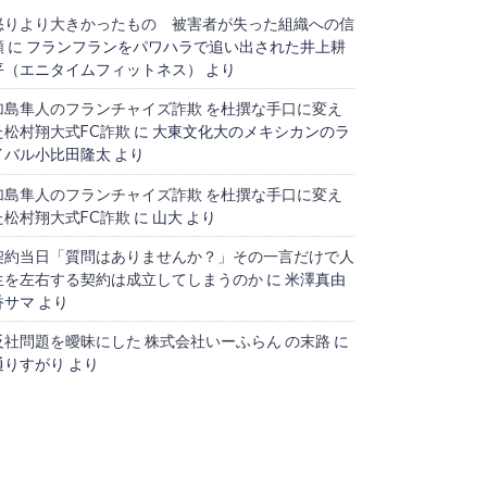
怒りより大きかったもの 被害者が失った組織への信
頼
に
フランフランをパワハラで追い出された井上耕
平（エニタイムフィットネス）
より
加島隼人のフランチャイズ詐欺 を杜撰な手口に変え
た松村翔大式FC詐欺
に
大東文化大のメキシカンのラ
イバル小比田隆太
より
加島隼人のフランチャイズ詐欺 を杜撰な手口に変え
た松村翔大式FC詐欺
に
山大
より
契約当日「質問はありませんか？」その一言だけで人
生を左右する契約は成立してしまうのか
に
米澤真由
香サマ
より
反社問題を曖昧にした 株式会社いーふらん の末路
に
通りすがり
より