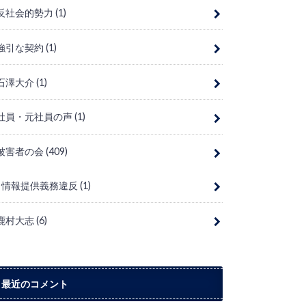
反社会的勢力
(1)
強引な契約
(1)
石澤大介
(1)
社員・元社員の声
(1)
被害者の会
(409)
情報提供義務違反
(1)
鹿村大志
(6)
最近のコメント