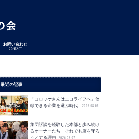
お問い合わせ
CONTACT
最近の記事
「コロッケさんはエコライフへ」信
頼できる企業を選ぶ時代
2026.08.08
集団訴訟を経験した本部と歩み続け
るオーナーたち それでも店を守ろ
うとする理由
2026.08.07