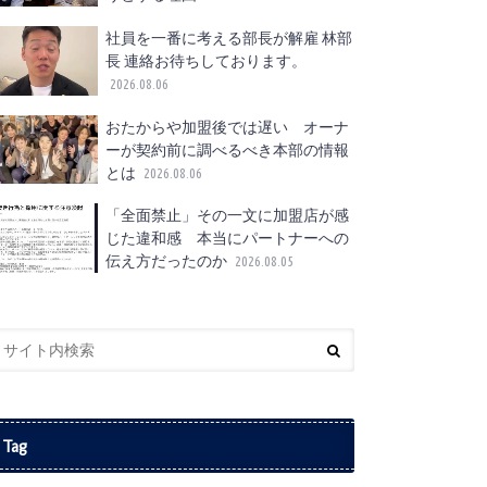
社員を一番に考える部長が解雇 林部
長 連絡お待ちしております。
2026.08.06
おたからや加盟後では遅い オーナ
ーが契約前に調べるべき本部の情報
とは
2026.08.06
「全面禁止」その一文に加盟店が感
じた違和感 本当にパートナーへの
伝え方だったのか
2026.08.05
Tag