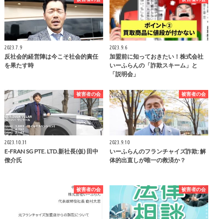
2023.7.9
2023.9.6
反社会的経営陣は今こそ社会的責任
加盟前に知っておきたい！株式会社
を果たす時
いーふらんの「詐欺スキーム」と
「説明会」
被害者の会
被害者の会
2023.10.31
2023.9.10
E-FRAN SG PTE. LTD.新社長(仮) 田中
いーふらんのフランチャイズ詐欺: 解
僚介氏
体的出直しが唯一の救済か？
被害者の会
被害者の会