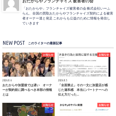
おたからやフランチャイズ 被害者の会
「おたからや」フランチャイズ被害者の会 株式会社いーふ
らん、全国の買取おたからやフランチャイズ契約による被害
者オーナー達と発足 これからも公益のために情報を発信し
ていきます
NEW POST
このライターの最新記事
お知らせ
お知らせ
2026.8.6
2026.8.5
おたからや加盟後では遅い オーナ
「全面禁止」その一文に加盟店が感
ーが契約前に調べるべき本部の情報
じた違和感 本当にパートナーへの
とは
伝え方だった…
お知らせ
お知らせ