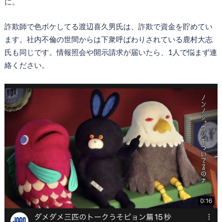
に。
詐欺師で色ボケしてる渡辺喜久男氏は、詐欺で資金を貯めてい
ます。社内不倫の世間からは下衆呼ばわりされている鹿村大志
氏も同じです。情報照会や開示請求が届いたら、1人で悩まず連
絡ください。