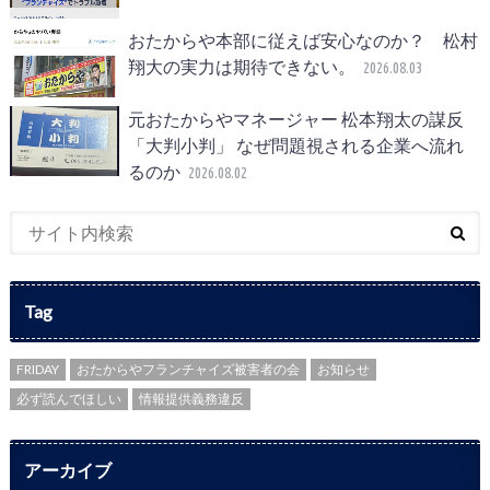
おたからや本部に従えば安心なのか？ 松村
翔大の実力は期待できない。
2026.08.03
元おたからやマネージャー 松本翔太の謀反
「大判小判」 なぜ問題視される企業へ流れ
るのか
2026.08.02
Tag
FRIDAY
おたからやフランチャイズ被害者の会
お知らせ
必ず読んでほしい
情報提供義務違反
アーカイブ