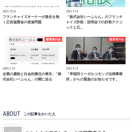
2023.10.22
2023.9.14
フランチャイズオーナーが疑念を抱
「株式会社いーふらん」のフランチ
く広告協賛金の使途問題
ャイズ詐欺：説明会での詐欺テクニ
ックと広…
被害者の会
被害者の会
2024.2.29
2023.4.13
企業の腐敗と社会的責任の喪失 : 「株
「早稲田リーガルコモンズ法律事務
式会社いーふらん」の闇に迫る
所」からの緊急のお知らせです。
ABOUT
この記事をかいた人