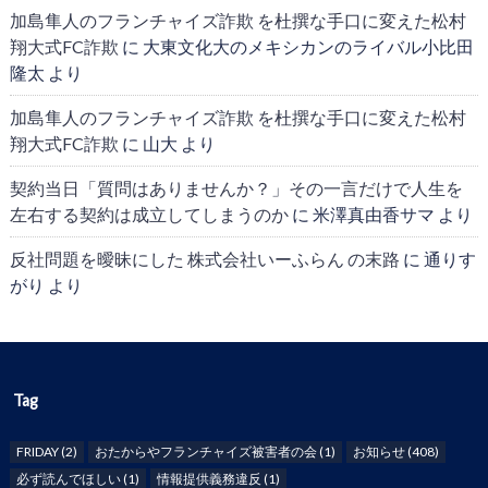
加島隼人のフランチャイズ詐欺 を杜撰な手口に変えた松村
翔大式FC詐欺
に
大東文化大のメキシカンのライバル小比田
隆太
より
加島隼人のフランチャイズ詐欺 を杜撰な手口に変えた松村
翔大式FC詐欺
に
山大
より
契約当日「質問はありませんか？」その一言だけで人生を
左右する契約は成立してしまうのか
に
米澤真由香サマ
より
反社問題を曖昧にした 株式会社いーふらん の末路
に
通りす
がり
より
Tag
FRIDAY
(2)
おたからやフランチャイズ被害者の会
(1)
お知らせ
(408)
必ず読んでほしい
(1)
情報提供義務違反
(1)