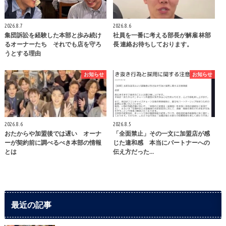
2026.8.7
2026.8.6
集団訴訟を経験した本部と歩み続け
社員を一番に考える部長が解雇 林部
るオーナーたち それでも店を守ろ
長 連絡お待ちしております。
うとする理由
お知らせ
お知らせ
2026.8.6
2026.8.5
おたからや加盟後では遅い オーナ
「全面禁止」その一文に加盟店が感
ーが契約前に調べるべき本部の情報
じた違和感 本当にパートナーへの
とは
伝え方だった…
最近の記事