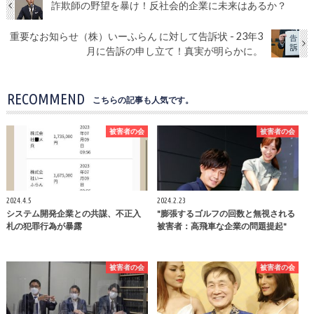
詐欺師の野望を暴け！反社会的企業に未来はあるか？
重要なお知らせ（株）いーふらん に対して告訴状 - 23年3
月に告訴の申し立て！真実が明らかに。
RECOMMEND
こちらの記事も人気です。
被害者の会
被害者の会
2024.4.5
2024.2.23
システム開発企業との共謀、不正入
"膨張するゴルフの回数と無視される
札の犯罪行為が暴露
被害者：高飛車な企業の問題提起"
被害者の会
被害者の会