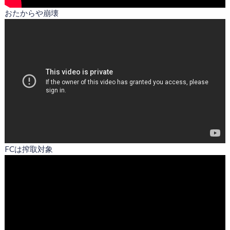
おたからや崩壊
FCは搾取対象