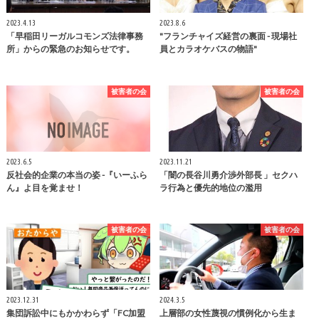
2023.4.13
2023.8.6
「早稲田リーガルコモンズ法律事務
"フランチャイズ経営の裏面 - 現場社
所」からの緊急のお知らせです。
員とカラオケバスの物語"
被害者の会
被害者の会
2023.6.5
2023.11.21
反社会的企業の本当の姿 -『いーふら
「闇の長谷川勇介渉外部長 」セクハ
ん』よ目を覚ませ！
ラ行為と優先的地位の濫用
被害者の会
被害者の会
2023.12.31
2024.3.5
集団訴訟中にもかかわらず「FC加盟
上層部の女性蔑視の慣例化から生ま