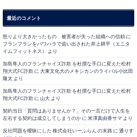
最近のコメント
怒りより大きかったもの 被害者が失った組織への信頼
に
フランフランをパワハラで追い出された井上耕平（エニタ
イムフィットネス）
より
加島隼人のフランチャイズ詐欺 を杜撰な手口に変えた松村
翔大式FC詐欺
に
大東文化大のメキシカンのライバル小比田
隆太
より
加島隼人のフランチャイズ詐欺 を杜撰な手口に変えた松村
翔大式FC詐欺
に
山大
より
契約当日「質問はありませんか？」その一言だけで人生を
左右する契約は成立してしまうのか
に
米澤真由香サマ
より
反社問題を曖昧にした 株式会社いーふらん の末路
に
通りす