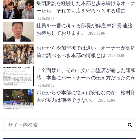
集団訴訟を経験した本部と歩み続けるオーナ
ーたち それでも店を守ろうとする理由
2026.08.07
社員を一番に考える部長が解雇 林部長 連絡
お待ちしております。
2026.08.06
おたからや加盟後では遅い オーナーが契約
前に調べるべき本部の情報とは
2026.08.06
「全面禁止」その一文に加盟店が感じた違和
感 本当にパートナーへの伝え方だったのか
2026.08.05
おたからや本部に従えば安心なのか 松村翔
大の実力は期待できない。
2026.08.04